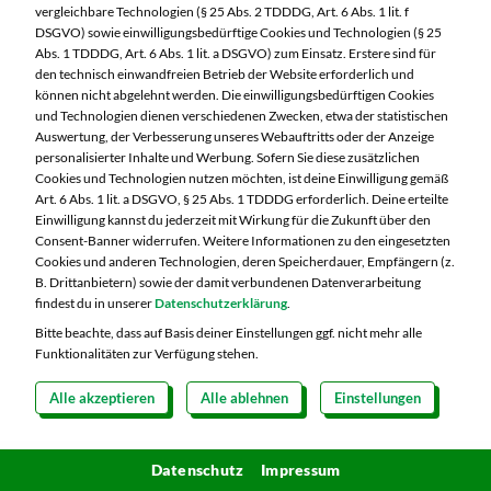
Picknick-Decke verteilen. So hast du Deko und
vergleichbare Technologien (§ 25 Abs. 2 TDDDG, Art. 6 Abs. 1 lit. f
DSGVO) sowie einwilligungsbedürftige Cookies und Technologien (§ 25
Wespen-Abschrecker in einem.
Abs. 1 TDDDG, Art. 6 Abs. 1 lit. a DSGVO) zum Einsatz. Erstere sind für
den technisch einwandfreien Betrieb der Website erforderlich und
können nicht abgelehnt werden. Die einwilligungsbedürftigen Cookies
und Technologien dienen verschiedenen Zwecken, etwa der statistischen
Auswertung, der Verbesserung unseres Webauftritts oder der Anzeige
3. Muffinblech mal anders
personalisierter Inhalte und Werbung. Sofern Sie diese zusätzlichen
Ein Muffinblech kann beim Picknick durchaus
Cookies und Technologien nutzen möchten, ist deine Einwilligung gemäß
Art. 6 Abs. 1 lit. a DSGVO, § 25 Abs. 1 TDDDG erforderlich. Deine erteilte
praktisch sein: Beispielsweise als Becherhalter,
Einwilligung kannst du jederzeit mit Wirkung für die Zukunft über den
Consent-Banner widerrufen. Weitere Informationen zu den eingesetzten
damit diese nicht zum Umkippen verurteilt auf die
Cookies und anderen Technologien, deren Speicherdauer, Empfängern (z.
unebene Decke gestellt werden müssen oder auch
B. Drittanbietern) sowie der damit verbundenen Datenverarbeitung
findest du in unserer
Datenschutzerklärung
.
als Mini-Büffet mit verschiedenen Leckereien wie
Bitte beachte, dass auf Basis deiner Einstellungen ggf. nicht mehr alle
Nüssen, Rohkost oder auch verschiedenen Dips
Funktionalitäten zur Verfügung stehen.
befüllt.
Alle akzeptieren
Alle ablehnen
Einstellungen
4. Sandwiches beisammen halten
Schwer zu transportieren: Sandwiches fallen beim
Datenschutz
Impressum
Transport schnell mal auseinander. Alles in