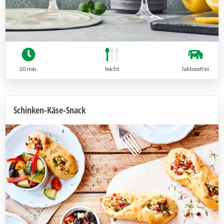
10 min.
leicht
laktosefrei
Schinken-Käse-Snack