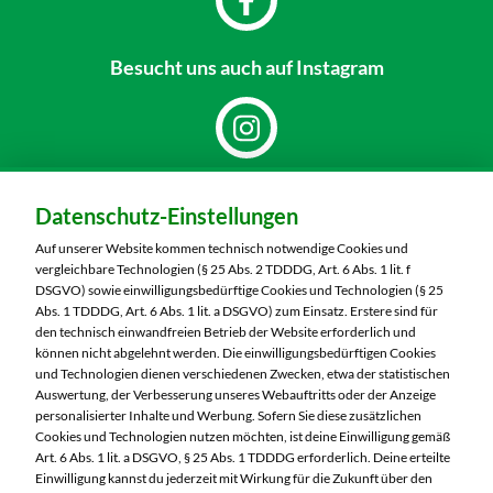
Besucht uns
auch auf Instagram
Dein Markt:
Datenschutz-Einstellungen
MARKTKAUF Görlitz
Nieskyer Straße 100
Auf unserer Website kommen technisch notwendige Cookies und
02828 Görlitz
vergleichbare Technologien (§ 25 Abs. 2 TDDDG, Art. 6 Abs. 1 lit. f
DSGVO) sowie einwilligungsbedürftige Cookies und Technologien (§ 25
Telefon:
03581 3670
Abs. 1 TDDDG, Art. 6 Abs. 1 lit. a DSGVO) zum Einsatz. Erstere sind für
den technisch einwandfreien Betrieb der Website erforderlich und
können nicht abgelehnt werden. Die einwilligungsbedürftigen Cookies
Markt ändern
und Technologien dienen verschiedenen Zwecken, etwa der statistischen
Auswertung, der Verbesserung unseres Webauftritts oder der Anzeige
Öffnungszeiten diese Woche:
personalisierter Inhalte und Werbung. Sofern Sie diese zusätzlichen
Cookies und Technologien nutzen möchten, ist deine Einwilligung gemäß
Mo:
07:00 – 20:00 Uhr
Art. 6 Abs. 1 lit. a DSGVO, § 25 Abs. 1 TDDDG erforderlich. Deine erteilte
Di:
07:00 – 20:00 Uhr
Einwilligung kannst du jederzeit mit Wirkung für die Zukunft über den