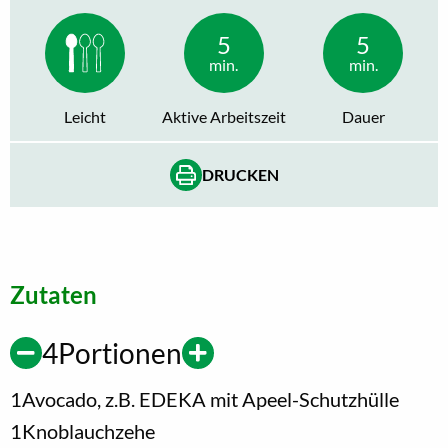
5
5
min.
min.
Leicht
Aktive Arbeitszeit
Dauer
DRUCKEN
Zutaten
4
Portionen
1
Avocado, z.B. EDEKA mit Apeel-Schutzhülle
1
Knoblauchzehe