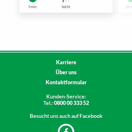
5 min.
leicht
20 
Karriere
Über uns
Kontaktformular
Kunden-Service:
Tel.:
0800 00 333 52
Besucht uns
auch auf Facebook