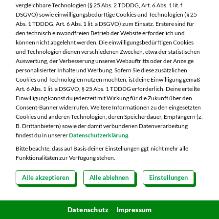
vergleichbare Technologien (§ 25 Abs. 2 TDDDG, Art. 6 Abs. 1 lit. f
DSGVO) sowie einwilligungsbedürftige Cookies und Technologien (§ 25
Backshop/Bäckerei
Abs. 1 TDDDG, Art. 6 Abs. 1 lit. a DSGVO) zum Einsatz. Erstere sind für
Über uns
den technisch einwandfreien Betrieb der Website erforderlich und
Blumengeschäft
können nicht abgelehnt werden. Die einwilligungsbedürftigen Cookies
und Technologien dienen verschiedenen Zwecken, etwa der statistischen
Auswertung, der Verbesserung unseres Webauftritts oder der Anzeige
Cashback
personalisierter Inhalte und Werbung. Sofern Sie diese zusätzlichen
Cookies und Technologien nutzen möchten, ist deine Einwilligung gemäß
dpd Pickup Paketshop
Art. 6 Abs. 1 lit. a DSGVO, § 25 Abs. 1 TDDDG erforderlich. Deine erteilte
Einwilligung kannst du jederzeit mit Wirkung für die Zukunft über den
EDEKA Fotoservice
Consent-Banner widerrufen. Weitere Informationen zu den eingesetzten
Cookies und anderen Technologien, deren Speicherdauer, Empfängern (z.
B. Drittanbietern) sowie der damit verbundenen Datenverarbeitung
EDEKA Gutscheinkarte
Dein MARKTKAUF in Görlitz
findest du in unserer
Datenschutzerklärung
.
Schon seit 1993 befindet sich unser
EDEKA smart
Bitte beachte, dass auf Basis deiner Einstellungen ggf. nicht mehr alle
Funktionalitäten zur Verfügung stehen.
MARKTKAUF im Görlitzer NeißeCenter. Dabei
Einkaufsgutscheine
sehen wir die unmittelbare Nähe zu den
Alle akzeptieren
Alle ablehnen
Einstellungen
Ernährungsservice
unterschiedlichsten Geschäften als absolute
Bereicherung für unsere Kunden und auch uns.
Datenschutz
Impressum
Fischtheke