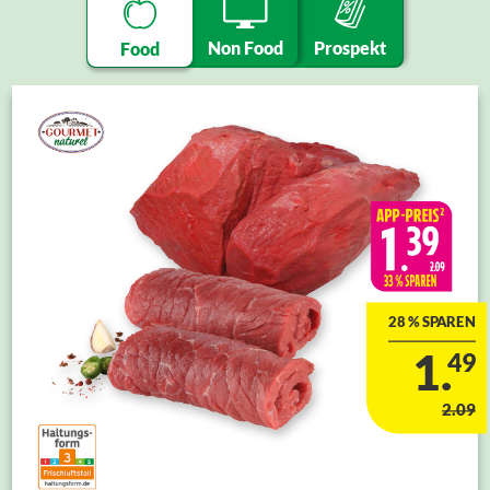
Non Food
Prospekt
Food
28 % SPAREN
1.
49
2.09