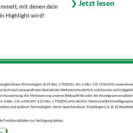
Jetzt lesen
sammelt, mit denen dein
n Highlight wird!
Service:
Dein Markt:
0 00 333 52
MARKTKAUF Görlitz
gleichbare Technologien (§ 25 Abs. 2 TDDDG, Art. 6 Abs. 1 lit. f DSGVO) sowie einwi
Nieskyer Straße 100
 den technisch einwandfreien Betrieb der Website erforderlich und können nicht abgel
02828 Görlitz
n Auswertung, der Verbesserung unseres Webauftritts oder der Anzeige personalisiert
Besucht uns
. 6 Abs. 1 lit. a DSGVO, § 25 Abs. 1 TDDDG erforderlich. Deine erteilte Einwilligung k
auch auf Facebook
okies und anderen Technologien, deren Speicherdauer, Empfängern (z. B. Drittanbiet
Telefon:
03581 3670
Besucht uns
alle Funktionalitäten zur Verfügung stehen.
Markt ändern
auch auf Instagram
en