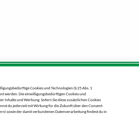
Öffnungszeiten diese Woche:
lligungsbedürftige Cookies und Technologien (§ 25 Abs. 1
Mo:
07:00 – 20:00 Uhr
ehnt werden. Die einwilligungsbedürftigen Cookies und
Di:
07:00 – 20:00 Uhr
er Inhalte und Werbung. Sofern Sie diese zusätzlichen Cookies
annst du jederzeit mit Wirkung für die Zukunft über den Consent-
Mi:
07:00 – 20:00 Uhr
ern) sowie der damit verbundenen Datenverarbeitung findest du in
Do:
07:00 – 21:00 Uhr
Fr:
07:00 – 21:00 Uhr
Sa:
07:00 – 20:00 Uhr