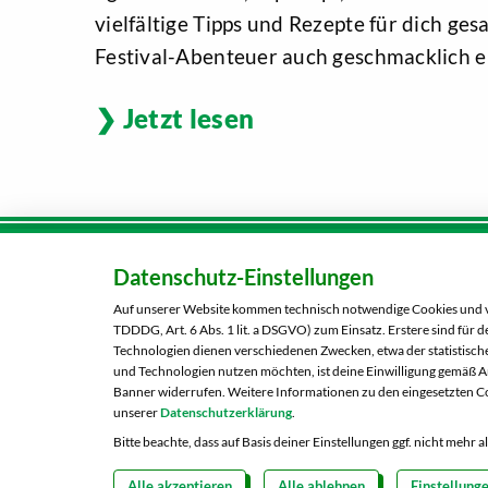
vielfältige Tipps und Rezepte für dich ge
Festival-Abenteuer auch geschmacklich ei
Jetzt lesen
Datenschutz-Einstellungen
Karriere
Kunden-
Tel.:
080
Auf unserer Website kommen technisch notwendige Cookies und ver
Über uns
TDDDG, Art. 6 Abs. 1 lit. a DSGVO) zum Einsatz. Erstere sind für
Kontaktformular
Technologien dienen verschiedenen Zwecken, etwa der statistische
und Technologien nutzen möchten, ist deine Einwilligung gemäß Art
Banner widerrufen. Weitere Informationen zu den eingesetzten Co
unserer
Datenschutzerklärung
.
Bitte beachte, dass auf Basis deiner Einstellungen ggf. nicht mehr 
Alle akzeptieren
Alle ablehnen
Einstellung