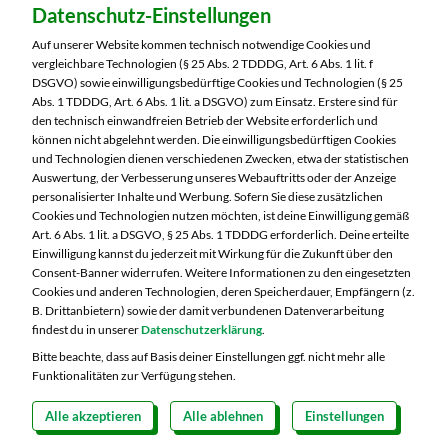
Datenschutz-Einstellungen
MARKTKAUF Görlitz
Nieskyer Straße 100
Auf unserer Website kommen technisch notwendige Cookies und
02828 Görlitz
vergleichbare Technologien (§ 25 Abs. 2 TDDDG, Art. 6 Abs. 1 lit. f
DSGVO) sowie einwilligungsbedürftige Cookies und Technologien (§ 25
Telefon:
03581 3670
Abs. 1 TDDDG, Art. 6 Abs. 1 lit. a DSGVO) zum Einsatz. Erstere sind für
den technisch einwandfreien Betrieb der Website erforderlich und
können nicht abgelehnt werden. Die einwilligungsbedürftigen Cookies
Markt ändern
und Technologien dienen verschiedenen Zwecken, etwa der statistischen
Auswertung, der Verbesserung unseres Webauftritts oder der Anzeige
Öffnungszeiten diese Woche:
personalisierter Inhalte und Werbung. Sofern Sie diese zusätzlichen
Cookies und Technologien nutzen möchten, ist deine Einwilligung gemäß
Mo:
07:00 – 20:00 Uhr
Art. 6 Abs. 1 lit. a DSGVO, § 25 Abs. 1 TDDDG erforderlich. Deine erteilte
Di:
07:00 – 20:00 Uhr
Einwilligung kannst du jederzeit mit Wirkung für die Zukunft über den
Consent-Banner widerrufen. Weitere Informationen zu den eingesetzten
Mi:
07:00 – 20:00 Uhr
Cookies und anderen Technologien, deren Speicherdauer, Empfängern (z.
Do:
07:00 – 21:00 Uhr
B. Drittanbietern) sowie der damit verbundenen Datenverarbeitung
Fr:
07:00 – 21:00 Uhr
findest du in unserer
Datenschutzerklärung
.
Sa:
07:00 – 20:00 Uhr
Bitte beachte, dass auf Basis deiner Einstellungen ggf. nicht mehr alle
Funktionalitäten zur Verfügung stehen.
Alle akzeptieren
Alle ablehnen
Einstellungen
Copyright 2026 © MARKTKAUF
Datenschutz
Impressum