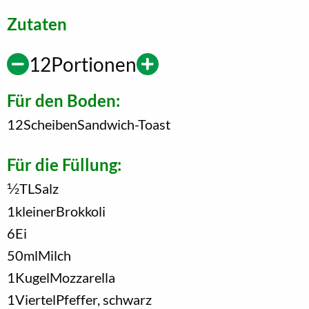
Zutaten
12
Portionen
Für den Boden:
12
Scheiben
Sandwich-Toast
Für die Füllung:
1/2
TL
Salz
1
kleiner
Brokkoli
6
Ei
50
ml
Milch
1
Kugel
Mozzarella
1
Viertel
Pfeffer, schwarz