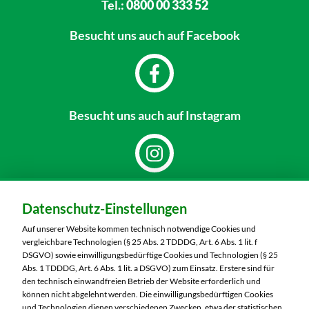
Tel.:
0800 00 333 52
Besucht uns
auch auf Facebook
Besucht uns
auch auf Instagram
Dein Markt:
Datenschutz-Einstellungen
MARKTKAUF Görlitz
Nieskyer Straße 100
Auf unserer Website kommen technisch notwendige Cookies und
02828 Görlitz
vergleichbare Technologien (§ 25 Abs. 2 TDDDG, Art. 6 Abs. 1 lit. f
DSGVO) sowie einwilligungsbedürftige Cookies und Technologien (§ 25
Telefon:
03581 3670
Abs. 1 TDDDG, Art. 6 Abs. 1 lit. a DSGVO) zum Einsatz. Erstere sind für
den technisch einwandfreien Betrieb der Website erforderlich und
können nicht abgelehnt werden. Die einwilligungsbedürftigen Cookies
Markt ändern
und Technologien dienen verschiedenen Zwecken, etwa der statistischen