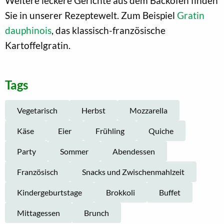
Weitere leckere Gerichte aus dem Backofen finden
Sie in unserer Rezeptewelt. Zum Beispiel
Gratin
dauphinois
, das klassisch-französische
Kartoffelgratin.
Tags
Vegetarisch
Herbst
Mozzarella
Käse
Eier
Frühling
Quiche
Party
Sommer
Abendessen
Französisch
Snacks und Zwischenmahlzeit
Kindergeburtstage
Brokkoli
Buffet
Mittagessen
Brunch