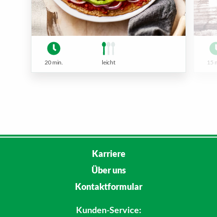
20 min.
leicht
15 
Karriere
Über uns
Kontaktformular
Kunden-Service: