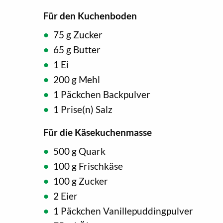
Für den Kuchenboden
75 g Zucker
65 g Butter
1 Ei
200 g Mehl
1 Päckchen Backpulver
1 Prise(n) Salz
Für die Käsekuchenmasse
500 g Quark
100 g Frischkäse
100 g Zucker
2 Eier
1 Päckchen Vanillepuddingpulver