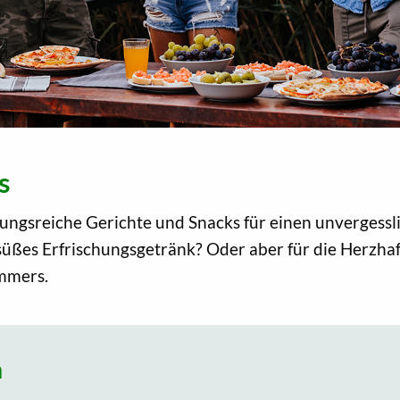
s
slungsreiche Gerichte und Snacks für einen unvergess
 süßes Erfrischungsgetränk? Oder aber für die Herzha
ommers.
a