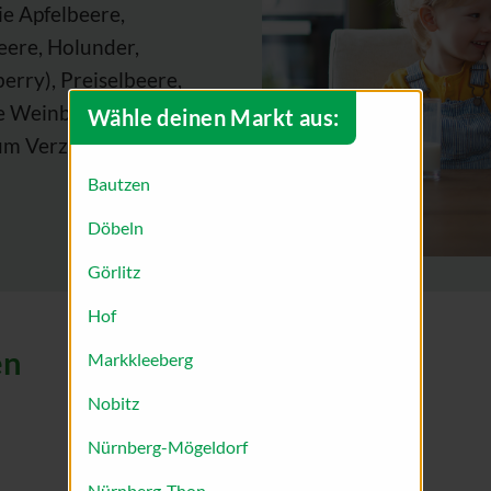
e Apfelbeere,
eere, Holunder,
rry), Preiselbeere,
e Weinbeere sind egal ob
Wähle deinen Markt aus:
um Verzehr ideal und
Bautzen
Döbeln
Görlitz
Hof
en
Markkleeberg
Nobitz
Süße Varianten
Nürnberg-Mögeldorf
Marmelade
Nürnberg-Thon