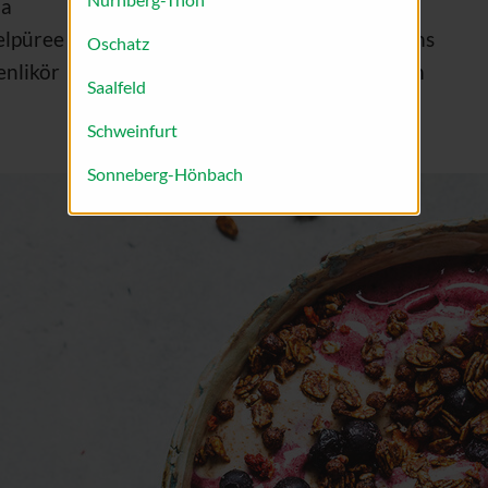
la
Himbeertorte
elpüree
Blaubeermuffins
Oschatz
enlikör
Erdbeerkuchen
Saalfeld
Tiramisu
Schweinfurt
Sonneberg-Hönbach