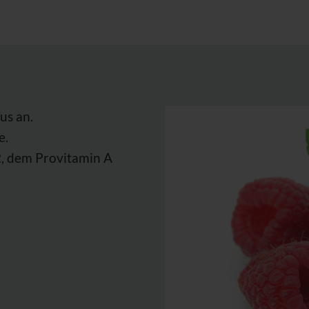
us an.
e.
B2, dem Provitamin A