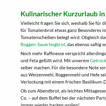
Kulinarischer Kurzurlaub in
Vielleicht fragen Sie sich, weshalb Sie für
für Tomatenbrot etwas ganz Besonderes ist. 
Tomatenscheiben belegt wird. Obgleich das
Roggen-Sauerteigbrot
, das ebenso saftig 
Noch mehr Raffinesse verspricht allerding
und Feta gefüllt wird. Mit unserem
Getroc
selber machen. Für die besondere Note so
aus Weizenmehl, Roggenmehl und Hefe seine
Verlockung mit einem frischen Basilikum-Di
Ob zum Abendbrot, als leichtes Mittagess
Co. – auf dem Buffet bei der nächsten Par
immer wieder backen wollen!