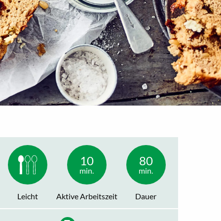
10
80
min.
min.
Leicht
Aktive Arbeitszeit
Dauer