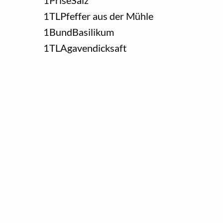
1
TL
Pfeffer aus der Mühle
1
Bund
Basilikum
1
TL
Agavendicksaft