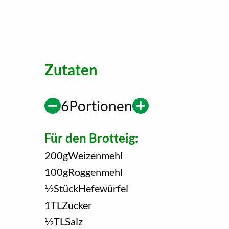
Zutaten
6
Portionen
Für den Brotteig:
200
g
Weizenmehl
100
g
Roggenmehl
1/2
Stück
Hefewürfel
1
TL
Zucker
1/2
TL
Salz