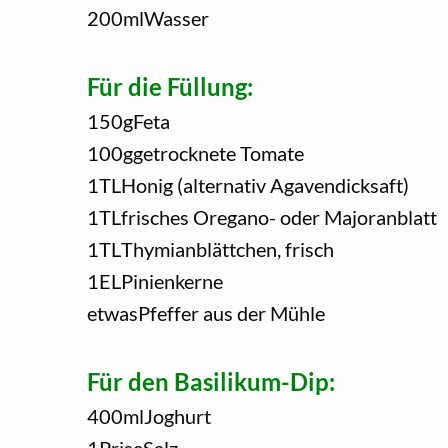
200
ml
Wasser
Für die Füllung:
150
g
Feta
100
g
getrocknete Tomate
1
TL
Honig (alternativ Agavendicksaft)
1
TL
frisches Oregano- oder Majoranblatt
1
TL
Thymianblättchen, frisch
1
EL
Pinienkerne
etwas
Pfeffer aus der Mühle
Für den Basilikum-Dip:
400
ml
Joghurt
1
Prise
Salz