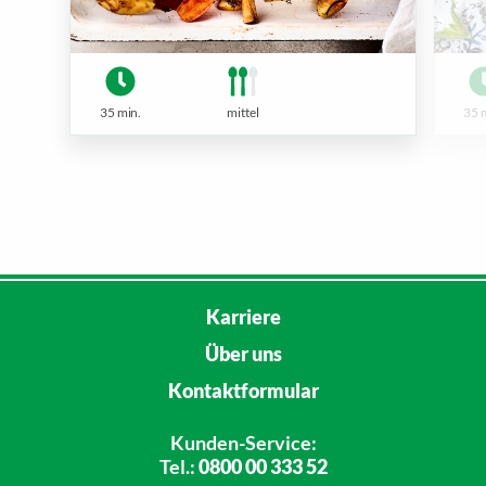
35 min.
mittel
35 
Karriere
Über uns
Kontaktformular
Kunden-Service:
Tel.:
0800 00 333 52