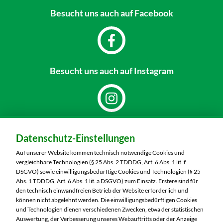
Besucht uns
auch auf Facebook
Besucht uns
auch auf Instagram
Dein Markt:
Datenschutz-Einstellungen
MARKTKAUF Görlitz
Nieskyer Straße 100
Auf unserer Website kommen technisch notwendige Cookies und
02828 Görlitz
vergleichbare Technologien (§ 25 Abs. 2 TDDDG, Art. 6 Abs. 1 lit. f
DSGVO) sowie einwilligungsbedürftige Cookies und Technologien (§ 25
Telefon:
03581 3670
Abs. 1 TDDDG, Art. 6 Abs. 1 lit. a DSGVO) zum Einsatz. Erstere sind für
den technisch einwandfreien Betrieb der Website erforderlich und
können nicht abgelehnt werden. Die einwilligungsbedürftigen Cookies
Markt ändern
und Technologien dienen verschiedenen Zwecken, etwa der statistischen
Auswertung, der Verbesserung unseres Webauftritts oder der Anzeige