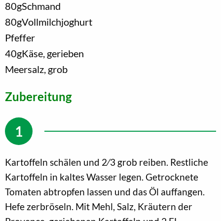
80
g
Schmand
80
g
Vollmilchjoghurt
Pfeffer
40
g
Käse, gerieben
Meersalz, grob
Zubereitung
Kartoffeln schälen und 2⁄3 grob reiben. Restliche
Kartoffeln in kaltes Wasser legen. Getrocknete
Tomaten abtropfen lassen und das Öl auffangen.
Hefe zerbröseln. Mit Mehl, Salz, Kräutern der