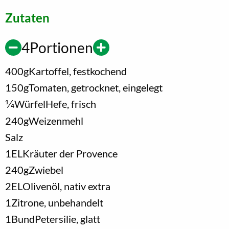
Zutaten
4
Portionen
400
g
Kartoffel, festkochend
150
g
Tomaten, getrocknet, eingelegt
1/4
Würfel
Hefe, frisch
240
g
Weizenmehl
Salz
1
EL
Kräuter der Provence
240
g
Zwiebel
2
EL
Olivenöl, nativ extra
1
Zitrone, unbehandelt
1
Bund
Petersilie, glatt