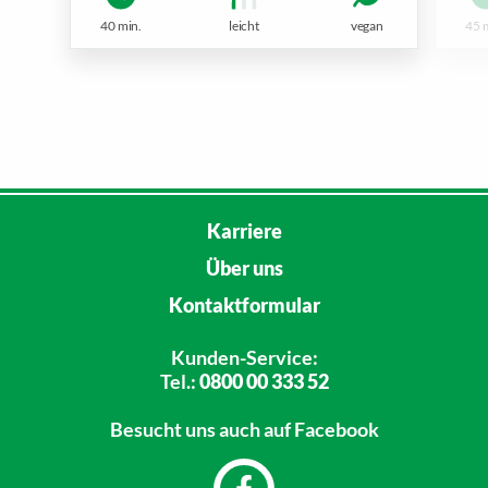
40 min.
leicht
vegan
45 
Karriere
Über uns
Kontaktformular
Kunden-Service:
Tel.:
0800 00 333 52
Besucht uns
auch auf Facebook