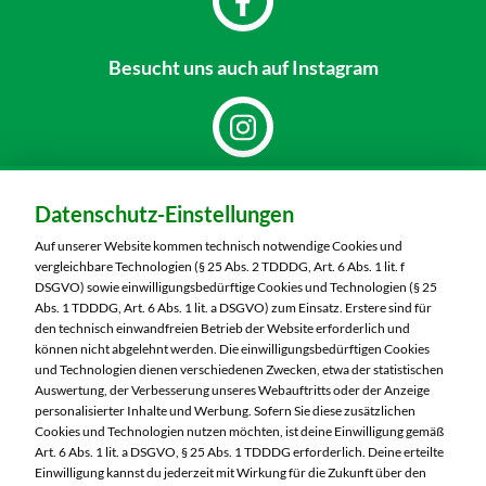
Besucht uns
auch auf Instagram
Dein Markt:
Datenschutz-Einstellungen
MARKTKAUF Görlitz
Nieskyer Straße 100
Auf unserer Website kommen technisch notwendige Cookies und
02828 Görlitz
vergleichbare Technologien (§ 25 Abs. 2 TDDDG, Art. 6 Abs. 1 lit. f
DSGVO) sowie einwilligungsbedürftige Cookies und Technologien (§ 25
Telefon:
03581 3670
Abs. 1 TDDDG, Art. 6 Abs. 1 lit. a DSGVO) zum Einsatz. Erstere sind für
den technisch einwandfreien Betrieb der Website erforderlich und
können nicht abgelehnt werden. Die einwilligungsbedürftigen Cookies
Markt ändern
und Technologien dienen verschiedenen Zwecken, etwa der statistischen
Auswertung, der Verbesserung unseres Webauftritts oder der Anzeige
Öffnungszeiten diese Woche:
personalisierter Inhalte und Werbung. Sofern Sie diese zusätzlichen
Cookies und Technologien nutzen möchten, ist deine Einwilligung gemäß
Mo:
07:00 – 20:00 Uhr
Art. 6 Abs. 1 lit. a DSGVO, § 25 Abs. 1 TDDDG erforderlich. Deine erteilte
Di:
07:00 – 20:00 Uhr
Einwilligung kannst du jederzeit mit Wirkung für die Zukunft über den