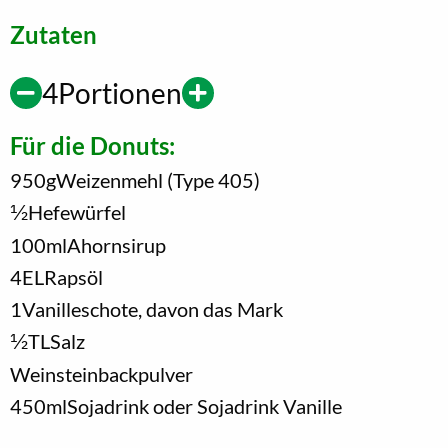
Zutaten
4
Portionen
Für die Donuts:
950
g
Weizenmehl (Type 405)
1/2
Hefewürfel
100
ml
Ahornsirup
4
EL
Rapsöl
1
Vanilleschote, davon das Mark
1/2
TL
Salz
Weinsteinbackpulver
450
ml
Sojadrink oder Sojadrink Vanille