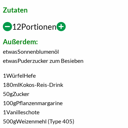
Zutaten
12
Portionen
Außerdem:
etwas
Sonnenblumenöl
etwas
Puderzucker zum Besieben
1
Würfel
Hefe
180
ml
Kokos-Reis-Drink
50
g
Zucker
100
g
Pflanzenmargarine
1
Vanilleschote
500
g
Weizenmehl (Type 405)