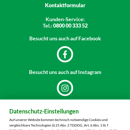
Kontaktformular
Kunden-Service:
Tel.:
0800 00 333 52
Besucht uns
auch auf Facebook
Besucht uns
auch auf Instagram
Dein Markt:
Datenschutz-Einstellungen
MARKTKAUF Görlitz
Nieskyer Straße 100
Auf unserer Website kommen technisch notwendige Cookies und
02828 Görlitz
vergleichbare Technologien (§ 25 Abs. 2 TDDDG, Art. 6 Abs. 1 lit. f