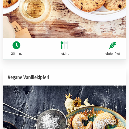
20 min.
leicht
glutenfrei
Vegane Vanillekipferl