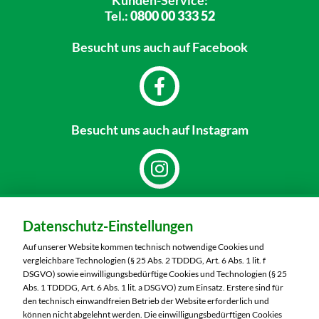
Kunden-Service:
Tel.:
0800 00 333 52
Besucht uns
auch auf Facebook
Besucht uns
auch auf Instagram
Dein Markt:
Datenschutz-Einstellungen
MARKTKAUF Nobitz
Altenburger Straße 29
Auf unserer Website kommen technisch notwendige Cookies und
04603 Nobitz
vergleichbare Technologien (§ 25 Abs. 2 TDDDG, Art. 6 Abs. 1 lit. f
DSGVO) sowie einwilligungsbedürftige Cookies und Technologien (§ 25
Telefon:
03447 51260
Abs. 1 TDDDG, Art. 6 Abs. 1 lit. a DSGVO) zum Einsatz. Erstere sind für
den technisch einwandfreien Betrieb der Website erforderlich und
können nicht abgelehnt werden. Die einwilligungsbedürftigen Cookies