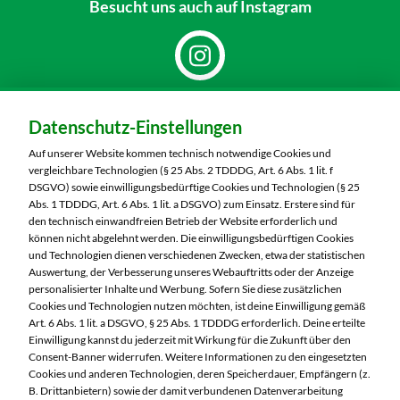
Besucht uns
auch auf Instagram
Dein Markt:
Datenschutz-Einstellungen
MARKTKAUF Nobitz
Altenburger Straße 29
Auf unserer Website kommen technisch notwendige Cookies und
04603 Nobitz
vergleichbare Technologien (§ 25 Abs. 2 TDDDG, Art. 6 Abs. 1 lit. f
DSGVO) sowie einwilligungsbedürftige Cookies und Technologien (§ 25
Telefon:
03447 51260
Abs. 1 TDDDG, Art. 6 Abs. 1 lit. a DSGVO) zum Einsatz. Erstere sind für
den technisch einwandfreien Betrieb der Website erforderlich und
können nicht abgelehnt werden. Die einwilligungsbedürftigen Cookies
Markt ändern
und Technologien dienen verschiedenen Zwecken, etwa der statistischen
Auswertung, der Verbesserung unseres Webauftritts oder der Anzeige
Öffnungszeiten diese Woche:
personalisierter Inhalte und Werbung. Sofern Sie diese zusätzlichen
Cookies und Technologien nutzen möchten, ist deine Einwilligung gemäß
Mo:
07:00 – 20:00 Uhr
Art. 6 Abs. 1 lit. a DSGVO, § 25 Abs. 1 TDDDG erforderlich. Deine erteilte
Di:
07:00 – 20:00 Uhr
Einwilligung kannst du jederzeit mit Wirkung für die Zukunft über den
Consent-Banner widerrufen. Weitere Informationen zu den eingesetzten
Mi:
07:00 – 20:00 Uhr
Cookies und anderen Technologien, deren Speicherdauer, Empfängern (z.
Do:
07:00 – 20:00 Uhr
B. Drittanbietern) sowie der damit verbundenen Datenverarbeitung