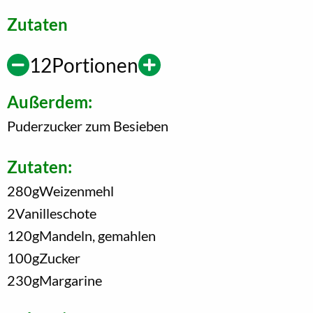
Zutaten
12
Portionen
Außerdem:
Puderzucker zum Besieben
Zutaten:
280
g
Weizenmehl
2
Vanilleschote
120
g
Mandeln, gemahlen
100
g
Zucker
230
g
Margarine