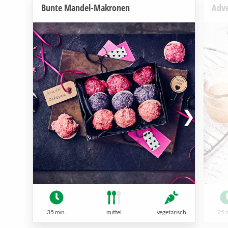
Bunte Mandel-Makronen
Adv
35 min.
mittel
vegetarisch
25 