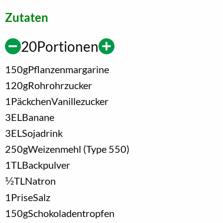
Zutaten
20
Portionen
150
g
Pflanzenmargarine
120
g
Rohrohrzucker
1
Päckchen
Vanillezucker
3
EL
Banane
3
EL
Sojadrink
250
g
Weizenmehl (Type 550)
1
TL
Backpulver
1/2
TL
Natron
1
Prise
Salz
150
g
Schokoladentropfen