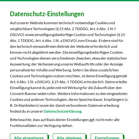
Dein Markt:
Datenschutz-Einstellungen
MARKTKAUF Nobitz
Altenburger Straße 29
Auf unserer Website kommen technisch notwendige Cookies und
04603 Nobitz
vergleichbare Technologien (§ 25 Abs. 2 TDDDG, Art. 6 Abs. 1 lit. f
DSGVO) sowie einwilligungsbedürftige Cookies und Technologien (§ 25
Telefon:
03447 51260
Abs. 1 TDDDG, Art. 6 Abs. 1 lit. a DSGVO) zum Einsatz. Erstere sind für
den technisch einwandfreien Betrieb der Website erforderlich und
können nicht abgelehnt werden. Die einwilligungsbedürftigen Cookies
Markt ändern
und Technologien dienen verschiedenen Zwecken, etwa der statistischen
Auswertung, der Verbesserung unseres Webauftritts oder der Anzeige
Öffnungszeiten diese Woche:
personalisierter Inhalte und Werbung. Sofern Sie diese zusätzlichen
Cookies und Technologien nutzen möchten, ist deine Einwilligung gemäß
Mo:
07:00 – 20:00 Uhr
Art. 6 Abs. 1 lit. a DSGVO, § 25 Abs. 1 TDDDG erforderlich. Deine erteilte
Di:
07:00 – 20:00 Uhr
Einwilligung kannst du jederzeit mit Wirkung für die Zukunft über den
Consent-Banner widerrufen. Weitere Informationen zu den eingesetzten
Mi:
07:00 – 20:00 Uhr
Cookies und anderen Technologien, deren Speicherdauer, Empfängern (z.
Do:
07:00 – 20:00 Uhr
B. Drittanbietern) sowie der damit verbundenen Datenverarbeitung
Fr:
07:00 – 20:00 Uhr
findest du in unserer
Datenschutzerklärung
.
Sa:
07:00 – 20:00 Uhr
Bitte beachte, dass auf Basis deiner Einstellungen ggf. nicht mehr alle
Funktionalitäten zur Verfügung stehen.
Alle akzeptieren
Alle ablehnen
Einstellungen