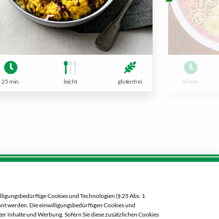
30 min.
25 min.
leicht
glutenfrei
Öffnungszeiten diese Woche:
lligungsbedürftige Cookies und Technologien (§ 25 Abs. 1
Mo:
07:00 – 20:00 Uhr
ehnt werden. Die einwilligungsbedürftigen Cookies und
Di:
07:00 – 20:00 Uhr
er Inhalte und Werbung. Sofern Sie diese zusätzlichen Cookies