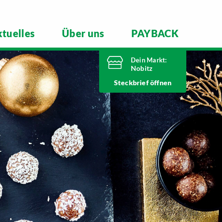
tuelles
Über uns
PAYBACK
Dein Markt:
Nobitz
Heute bis
Steckbrief
20 Uhr geöffnet
Telefonnummer
03447 51260
Altenburger Straße 29
04603 Nobitz
Markt ändern