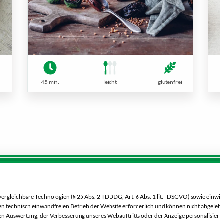
45 min.
leicht
glutenfrei
Service:
Dein Markt:
0 00 333 52
MARKTKAUF Nobitz
gleichbare Technologien (§ 25 Abs. 2 TDDDG, Art. 6 Abs. 1 lit. f DSGVO) sowie einwi
Altenburger Straße 29
 den technisch einwandfreien Betrieb der Website erforderlich und können nicht abgel
04603 Nobitz
n Auswertung, der Verbesserung unseres Webauftritts oder der Anzeige personalisiert
Besucht uns