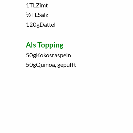
1
TL
Zimt
1/2
TL
Salz
120
g
Dattel
Als Topping
50
g
Kokosraspeln
50
g
Quinoa, gepufft