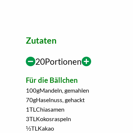
Zutaten
20
Portionen
Für die Bällchen
100
g
Mandeln, gemahlen
70
g
Haselnuss, gehackt
1
TL
Chiasamen
3
TL
Kokosraspeln
1/2
TL
Kakao