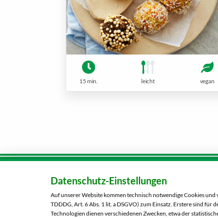
15 min.
leicht
vegan
Datenschutz-Einstellungen
Karriere
Kunden-
Tel.:
080
Auf unserer Website kommen technisch notwendige Cookies und ver
Über uns
TDDDG, Art. 6 Abs. 1 lit. a DSGVO) zum Einsatz. Erstere sind für
Kontaktformular
Technologien dienen verschiedenen Zwecken, etwa der statistische