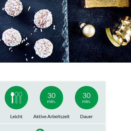
30
30
min.
min.
Leicht
Aktive Arbeitszeit
Dauer