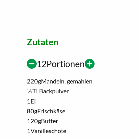
Zutaten
12
Portionen
220
g
Mandeln, gemahlen
1/2
TL
Backpulver
1
Ei
80
g
Frischkäse
120
g
Butter
1
Vanilleschote