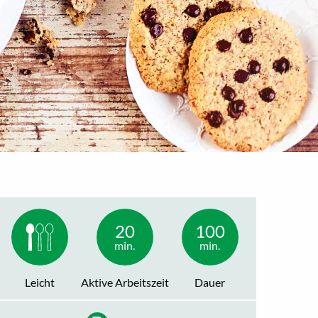
20
100
min.
min.
Leicht
Aktive Arbeitszeit
Dauer