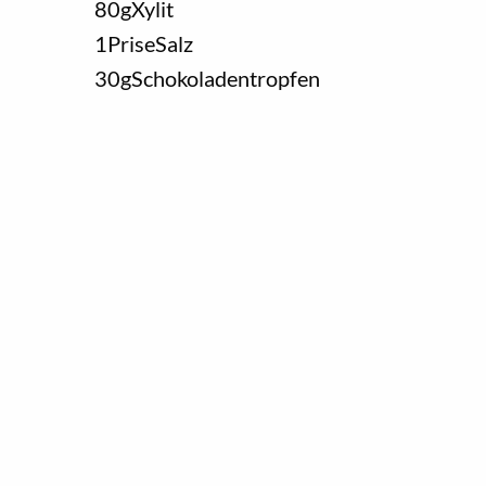
80
g
Xylit
1
Prise
Salz
30
g
Schokoladentropfen