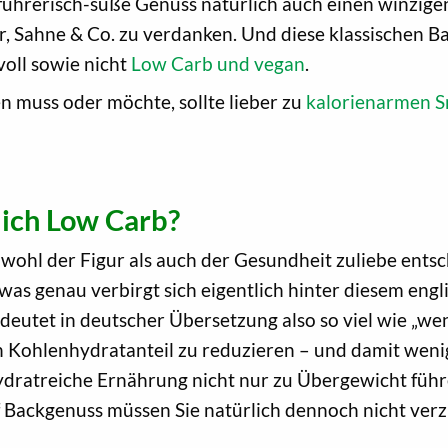
erführerisch-süße Genuss natürlich auch einen winzig
, Sahne & Co. zu verdanken. Und diese klassischen B
voll sowie nicht
Low Carb und vegan
.
n muss oder möchte, sollte lieber zu
kalorienarmen S
ich Low Carb?
owohl der Figur als auch der Gesundheit zuliebe ent
s genau verbirgt sich eigentlich hinter diesem engli
eutet in deutscher Übersetzung also so viel wie „we
Kohlenhydratanteil zu reduzieren – und damit wenige
nhydratreiche Ernährung nicht nur zu Übergewicht füh
uf Backgenuss müssen Sie natürlich dennoch nicht ver