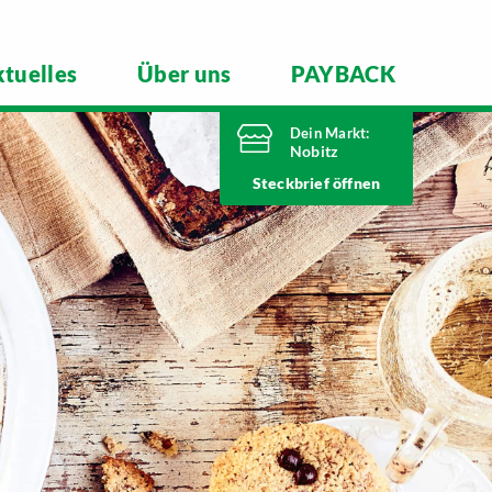
tuelles
Über uns
PAYBACK
Dein Markt:
Nobitz
Heute bis
Steckbrief
20 Uhr geöffnet
Telefonnummer
03447 51260
Altenburger Straße 29
04603 Nobitz
Markt ändern