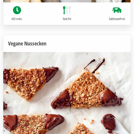
40 min.
leicht
laktosefrei
Vegane Nussecken