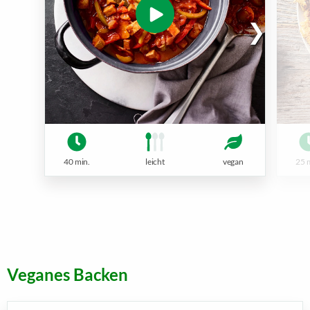
40 min.
leicht
vegan
25 
Veganes Backen