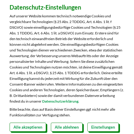
Dein Markt:
Datenschutz-Einstellungen
MARKTKAUF Nobitz
Altenburger Straße 29
Auf unserer Website kommen technisch notwendige Cookies und
04603 Nobitz
vergleichbare Technologien (§ 25 Abs. 2 TDDDG, Art. 6 Abs. 1 lit. f
DSGVO) sowie einwilligungsbedürftige Cookies und Technologien (§ 25
Telefon:
03447 51260
Abs. 1 TDDDG, Art. 6 Abs. 1 lit. a DSGVO) zum Einsatz. Erstere sind für
den technisch einwandfreien Betrieb der Website erforderlich und
können nicht abgelehnt werden. Die einwilligungsbedürftigen Cookies
Markt ändern
und Technologien dienen verschiedenen Zwecken, etwa der statistischen
Auswertung, der Verbesserung unseres Webauftritts oder der Anzeige
Öffnungszeiten diese Woche:
personalisierter Inhalte und Werbung. Sofern Sie diese zusätzlichen
Cookies und Technologien nutzen möchten, ist deine Einwilligung gemäß
Mo:
07:00 – 20:00 Uhr
Art. 6 Abs. 1 lit. a DSGVO, § 25 Abs. 1 TDDDG erforderlich. Deine erteilte
Di:
07:00 – 20:00 Uhr
Einwilligung kannst du jederzeit mit Wirkung für die Zukunft über den
Consent-Banner widerrufen. Weitere Informationen zu den eingesetzten
Mi:
07:00 – 20:00 Uhr
Cookies und anderen Technologien, deren Speicherdauer, Empfängern (z.
Do:
07:00 – 20:00 Uhr
B. Drittanbietern) sowie der damit verbundenen Datenverarbeitung
Fr:
07:00 – 20:00 Uhr
findest du in unserer
Datenschutzerklärung
.
Sa:
07:00 – 20:00 Uhr
Bitte beachte, dass auf Basis deiner Einstellungen ggf. nicht mehr alle
Funktionalitäten zur Verfügung stehen.
Alle akzeptieren
Alle ablehnen
Einstellungen
Copyright 2026 © MARKTKAUF
Datenschutz
Impressum