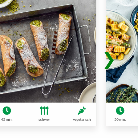
45 min.
schwer
vegetarisch
50 min.