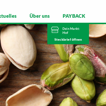
tuelles
Über uns
PAYBACK
Dein Markt:
Hof
Heute bis
Steckbrief
20 Uhr geöffnet
Telefonnummer
09281 7186
Schleizer Straße 49
95028 Hof
Markt ändern