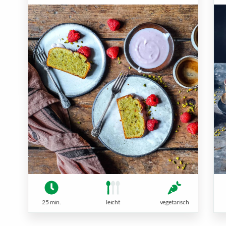
25 min.
leicht
vegetarisch