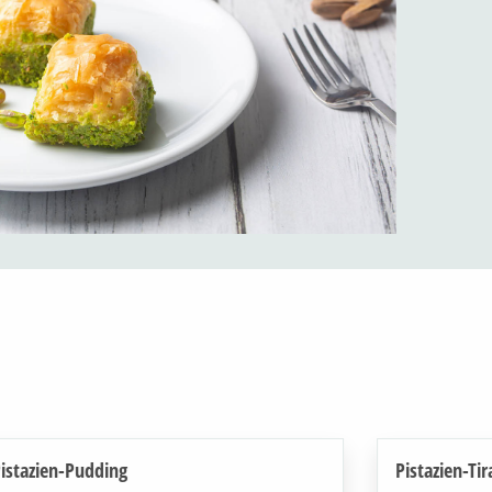
istazien-Pudding
Pistazien-Ti