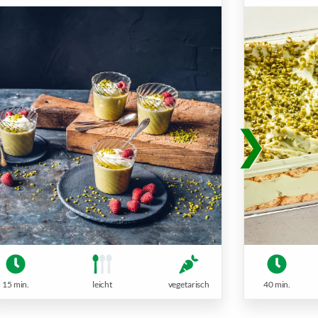
15 min.
leicht
vegetarisch
40 min.