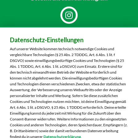
Dein Markt:
Datenschutz-Einstellungen
MARKTKAUF Hof
Schleizer Straße 49
Auf unserer Website kommen technisch notwendige Cookies und
95028 Hof
vergleichbare Technologien (§ 25 Abs. 2 TDDDG, Art. 6 Abs. 1 lit. f
DSGVO) sowie einwilligungsbedürftige Cookies und Technologien (§ 25
Telefon:
09281 7186
Abs. 1 TDDDG, Art. 6 Abs. 1 lit. a DSGVO) zum Einsatz. Erstere sind für
den technisch einwandfreien Betrieb der Website erforderlich und
können nicht abgelehnt werden. Die einwilligungsbedürftigen Cookies
Markt ändern
und Technologien dienen verschiedenen Zwecken, etwa der statistischen
Auswertung, der Verbesserung unseres Webauftritts oder der Anzeige
Öffnungszeiten diese Woche:
personalisierter Inhalte und Werbung. Sofern Sie diese zusätzlichen
Cookies und Technologien nutzen möchten, ist deine Einwilligung gemäß
Mo:
07:00 – 20:00 Uhr
Art. 6 Abs. 1 lit. a DSGVO, § 25 Abs. 1 TDDDG erforderlich. Deine erteilte
Di:
07:00 – 20:00 Uhr
Einwilligung kannst du jederzeit mit Wirkung für die Zukunft über den
Consent-Banner widerrufen. Weitere Informationen zu den eingesetzten
Mi:
07:00 – 20:00 Uhr
Cookies und anderen Technologien, deren Speicherdauer, Empfängern (z.
Do:
07:00 – 20:00 Uhr
B. Drittanbietern) sowie der damit verbundenen Datenverarbeitung
Fr:
07:00 – 20:00 Uhr
findest du in unserer
Datenschutzerklärung
.