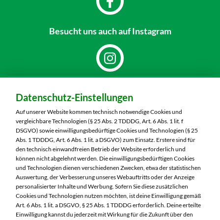
Payback
Besucht uns
auch auf Instagram
Dein Markt:
Datenschutz-Einstellungen
MARKTKAUF Hof
Schleizer Straße 49
Auf unserer Website kommen technisch notwendige Cookies und
95028 Hof
vergleichbare Technologien (§ 25 Abs. 2 TDDDG, Art. 6 Abs. 1 lit. f
DSGVO) sowie einwilligungsbedürftige Cookies und Technologien (§ 25
Telefon:
09281 7186
Abs. 1 TDDDG, Art. 6 Abs. 1 lit. a DSGVO) zum Einsatz. Erstere sind für
den technisch einwandfreien Betrieb der Website erforderlich und
können nicht abgelehnt werden. Die einwilligungsbedürftigen Cookies
Markt ändern
und Technologien dienen verschiedenen Zwecken, etwa der statistischen
Auswertung, der Verbesserung unseres Webauftritts oder der Anzeige
Öffnungszeiten diese Woche:
personalisierter Inhalte und Werbung. Sofern Sie diese zusätzlichen
Cookies und Technologien nutzen möchten, ist deine Einwilligung gemäß
Mo:
07:00 – 20:00 Uhr
Art. 6 Abs. 1 lit. a DSGVO, § 25 Abs. 1 TDDDG erforderlich. Deine erteilte
Di:
07:00 – 20:00 Uhr
Einwilligung kannst du jederzeit mit Wirkung für die Zukunft über den