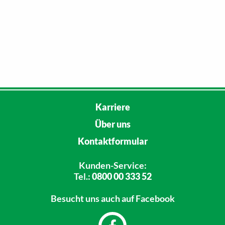
Lieferservice
Lotto / Toto
Mobile Handy-Coupons
Mobiles Bezahlen per Handy
Partyabteilung
Karriere
Partyservice
Über uns
Postfiliale / DHL Paketshop
Kontaktformular
Schlüsseldienst
Kunden-Service:
Tel.:
0800 00 333 52
Veganes Produktsortiment
Besucht uns
auch auf Facebook
Vegetarisches Produktsortiment