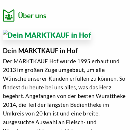
Blumengeschäft
Über uns
Cashback
dpd Pickup Paketshop
EDEKA Fotoservice
Dein MARKTKAUF in Hof
EDEKA Gutscheinkarte
Der MARKTKAUF Hof wurde 1995 erbaut und
2013 im großen Zuge umgebaut, um alle
EDEKA smart
Wünsche unserer Kunden erfüllen zu können. So
Einkaufsgutscheine
findest du heute bei uns alles, was das Herz
begehrt. Angefangen von der besten Wursttheke
Fischtheke
2014, die Teil der längsten Bedientheke im
Fleisch- & Wursttheke
Umkreis von 20 km ist und eine breite,
ausgesuchte Auswahl an Fleisch- und
Friseur