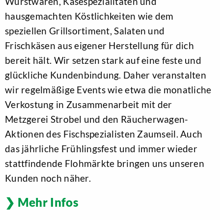
Wurstwaren, Käsespezialitäten und
Geschenkkörbe
hausgemachten Köstlichkeiten wie dem
speziellen Grillsortiment, Salaten und
Getränkeshop
Frischkäsen aus eigener Herstellung für dich
Glutenfreies Produktsortiment
bereit hält. Wir setzen stark auf eine feste und
glückliche Kundenbindung. Daher veranstalten
Guthabenkarten
wir regelmäßige Events wie etwa die monatliche
Handyaufladung (z.B. EDEKA mobil)
Verkostung in Zusammenarbeit mit der
Haushaltswaren
Metzgerei Strobel und den Räucherwagen-
Aktionen des Fischspezialisten Zaumseil. Auch
Parkplätze
das jährliche Frühlingsfest und immer wieder
Käsetheke
stattfindende Flohmärkte bringen uns unseren
Kunden noch näher.
Kreditkarte akzeptiert
Mehr Infos
Laktosefreies Produktsortiment