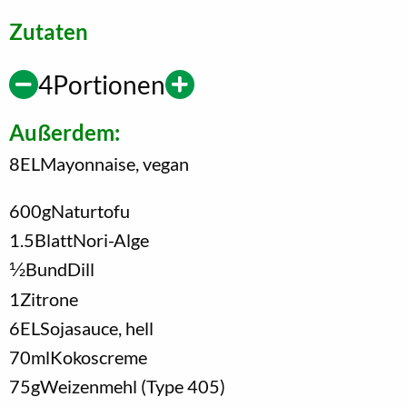
Zutaten
4
Portionen
Außerdem:
8
EL
Mayonnaise, vegan
600
g
Naturtofu
1.5
Blatt
Nori-Alge
1/2
Bund
Dill
1
Zitrone
6
EL
Sojasauce, hell
70
ml
Kokoscreme
75
g
Weizenmehl (Type 405)