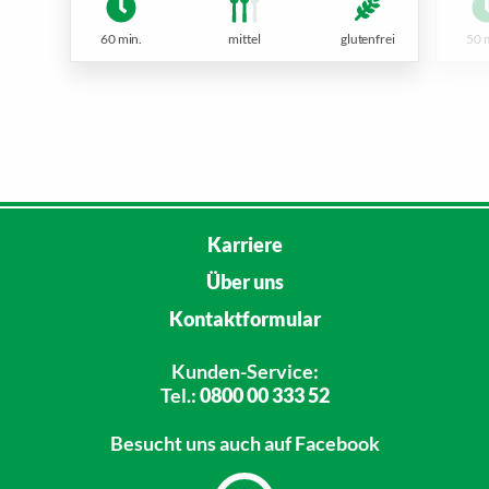
60 min.
mittel
glutenfrei
50 
Karriere
Über uns
Kontaktformular
Kunden-Service:
Tel.:
0800 00 333 52
Besucht uns
auch auf Facebook