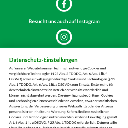
Besucht uns
auch auf Instagram
Dein Markt:
Datenschutz-Einstellungen
MARKTKAUF Görlitz
Nieskyer Straße 100
Auf unserer Website kommen technisch notwendige Cookies und
02828 Görlitz
vergleichbare Technologien (§ 25 Abs. 2 TDDDG, Art. 6 Abs. 1 lit. f
DSGVO) sowie einwilligungsbedürftige Cookies und Technologien (§ 25
Telefon:
03581 3670
Abs. 1 TDDDG, Art. 6 Abs. 1 lit. a DSGVO) zum Einsatz. Erstere sind für
den technisch einwandfreien Betrieb der Website erforderlich und
können nicht abgelehnt werden. Die einwilligungsbedürftigen Cookies
Markt ändern
und Technologien dienen verschiedenen Zwecken, etwa der statistischen
Auswertung, der Verbesserung unseres Webauftritts oder der Anzeige
Öffnungszeiten diese Woche:
personalisierter Inhalte und Werbung. Sofern Sie diese zusätzlichen
Cookies und Technologien nutzen möchten, ist deine Einwilligung gemäß
Mo:
07:00 – 20:00 Uhr
Art. 6 Abs. 1 lit. a DSGVO, § 25 Abs. 1 TDDDG erforderlich. Deine erteilte
Einwilligung kannst du jederzeit mit Wirkung für die Zukunft über den