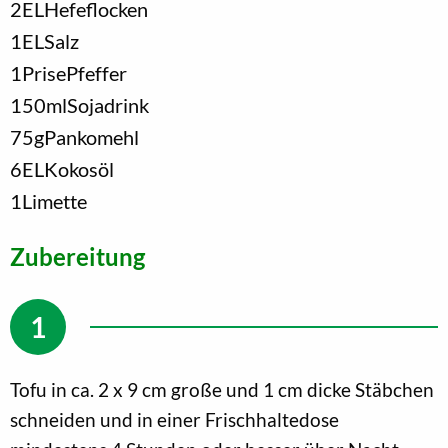
2
EL
Hefeflocken
1
EL
Salz
1
Prise
Pfeffer
150
ml
Sojadrink
75
g
Pankomehl
6
EL
Kokosöl
1
Limette
Zubereitung
Tofu in ca. 2 x 9 cm große und 1 cm dicke Stäbchen
schneiden und in einer Frischhaltedose