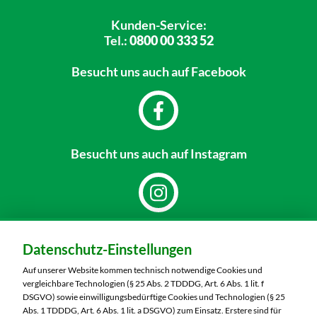
Kunden-Service:
Tel.:
0800 00 333 52
Besucht uns
auch auf Facebook
Besucht uns
auch auf Instagram
Dein Markt:
Datenschutz-Einstellungen
MARKTKAUF Görlitz
Nieskyer Straße 100
Auf unserer Website kommen technisch notwendige Cookies und
02828 Görlitz
vergleichbare Technologien (§ 25 Abs. 2 TDDDG, Art. 6 Abs. 1 lit. f
DSGVO) sowie einwilligungsbedürftige Cookies und Technologien (§ 25
Telefon:
03581 3670
Abs. 1 TDDDG, Art. 6 Abs. 1 lit. a DSGVO) zum Einsatz. Erstere sind für