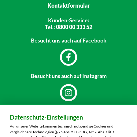
Kontaktformular
Kunden-Service:
Tel.:
0800 00 333 52
Besucht uns
auch auf Facebook
Besucht uns
auch auf Instagram
Dein Markt:
Datenschutz-Einstellungen
MARKTKAUF Sonneberg-Hönbach
Neustadter Straße 199
Auf unserer Website kommen technisch notwendige Cookies und
96515 Sonneberg
vergleichbare Technologien (§ 25 Abs. 2 TDDDG, Art. 6 Abs. 1 lit. f