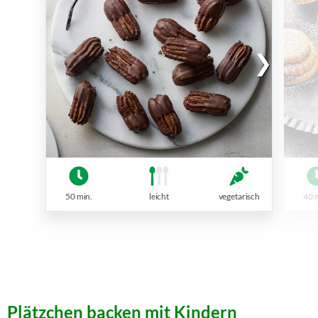
50 min.
leicht
vegetarisch
40 
Plätzchen backen mit Kindern