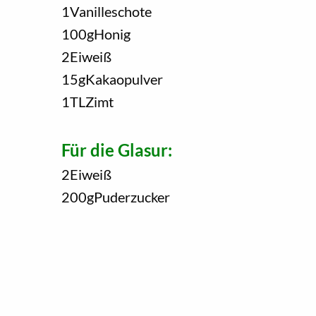
1
Vanilleschote
100
g
Honig
2
Eiweiß
15
g
Kakaopulver
1
TL
Zimt
Für die Glasur:
2
Eiweiß
200
g
Puderzucker