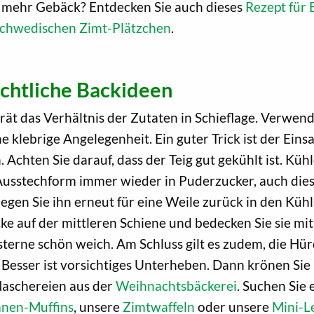
h mehr Gebäck? Entdecken Sie auch dieses
Rezept für 
schwedischen Zimt-Plätzchen
.
chtliche Backideen
gerät das Verhältnis der Zutaten in Schieflage. Verwe
e klebrige Angelegenheit. Ein guter Trick ist der Einsa
. Achten Sie darauf, dass der Teig gut gekühlt ist. Kü
e Ausstechform immer wieder in Puderzucker, auch di
 legen Sie ihn erneut für eine Weile zurück in den Kü
ke auf der mittleren Schiene und bedecken Sie sie mit
terne schön weich. Am Schluss gilt es zudem, die Hü
. Besser ist vorsichtiges Unterheben. Dann krönen Sie
Naschereien aus der
Weihnachtsbäckerei
. Suchen Sie
nen-Muffins
, unsere
Zimtwaffeln
oder unsere
Mini-L