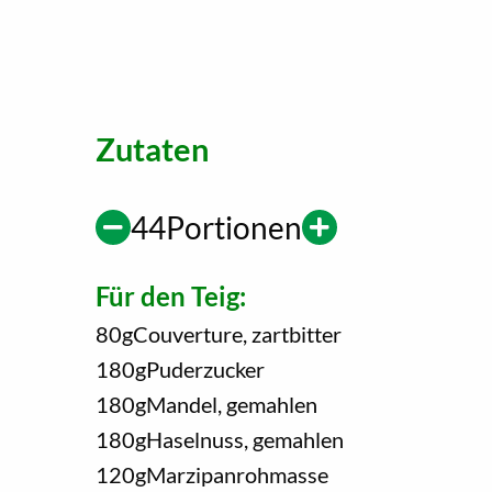
Zutaten
44
Portionen
Für den Teig:
80
g
Couverture, zartbitter
180
g
Puderzucker
180
g
Mandel, gemahlen
180
g
Haselnuss, gemahlen
120
g
Marzipanrohmasse