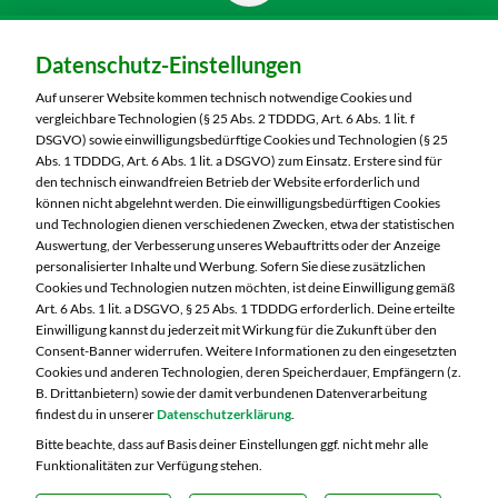
Dein Markt:
Datenschutz-Einstellungen
MARKTKAUF Sonneberg-Hönbach
Neustadter Straße 199
Auf unserer Website kommen technisch notwendige Cookies und
96515 Sonneberg
vergleichbare Technologien (§ 25 Abs. 2 TDDDG, Art. 6 Abs. 1 lit. f
DSGVO) sowie einwilligungsbedürftige Cookies und Technologien (§ 25
Telefon:
03675 8820
Abs. 1 TDDDG, Art. 6 Abs. 1 lit. a DSGVO) zum Einsatz. Erstere sind für
den technisch einwandfreien Betrieb der Website erforderlich und
können nicht abgelehnt werden. Die einwilligungsbedürftigen Cookies
Markt ändern
und Technologien dienen verschiedenen Zwecken, etwa der statistischen
Auswertung, der Verbesserung unseres Webauftritts oder der Anzeige
Öffnungszeiten diese Woche:
personalisierter Inhalte und Werbung. Sofern Sie diese zusätzlichen
Cookies und Technologien nutzen möchten, ist deine Einwilligung gemäß
Mo:
07:00 – 20:00 Uhr
Art. 6 Abs. 1 lit. a DSGVO, § 25 Abs. 1 TDDDG erforderlich. Deine erteilte
Di:
07:00 – 20:00 Uhr
Einwilligung kannst du jederzeit mit Wirkung für die Zukunft über den
Consent-Banner widerrufen. Weitere Informationen zu den eingesetzten
Mi:
07:00 – 20:00 Uhr
Cookies und anderen Technologien, deren Speicherdauer, Empfängern (z.
Do:
07:00 – 21:00 Uhr
B. Drittanbietern) sowie der damit verbundenen Datenverarbeitung
Fr:
07:00 – 21:00 Uhr
findest du in unserer
Datenschutzerklärung
.
Sa:
07:00 – 20:00 Uhr
Bitte beachte, dass auf Basis deiner Einstellungen ggf. nicht mehr alle
Funktionalitäten zur Verfügung stehen.