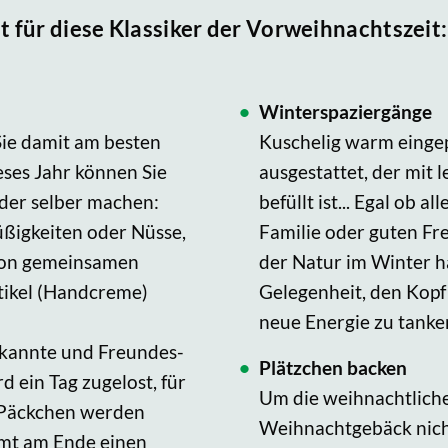
t für diese Klassiker der Vorweihnachtszeit:
Winterspaziergänge
Sie damit am besten
Kuschelig warm einge
eses Jahr können Sie
ausgestattet, der mit
der selber machen:
befüllt ist... Egal ob 
üßigkeiten oder Nüsse,
Familie oder guten Fr
 von gemeinsamen
der Natur im Winter h
ikel (Handcreme)
Gelegenheit, den Kopf
neue Energie zu tanke
kannte und Freundes-
Plätzchen backen
ein Tag zugelost, für
Um die weihnachtlich
e Päckchen werden
Weihnachtgebäck nicht
mt am Ende einen