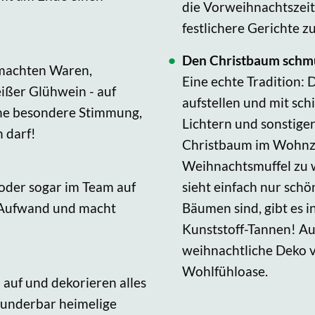
die Vorweihnachtszeit
festlichere Gerichte z
Den Christbaum schm
gemachten Waren,
Eine echte Tradition
ißer Glühwein - auf
aufstellen und mit s
ne besondere Stimmung,
Lichtern und sonstige
n darf!
Christbaum im Wohnzi
Weihnachtsmuffel zu w
 oder sogar im Team auf
sieht einfach nur sch
l Aufwand und macht
Bäumen sind, gibt es 
Kunststoff-Tannen! Au
weihnachtliche Deko v
Wohlfühloase.
auf und dekorieren alles
 wunderbar heimelige