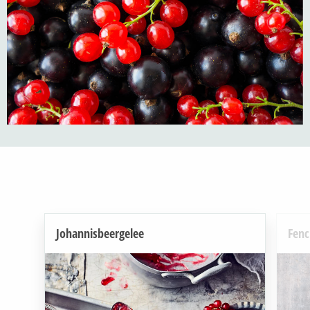
Johannisbeergelee
Fenc