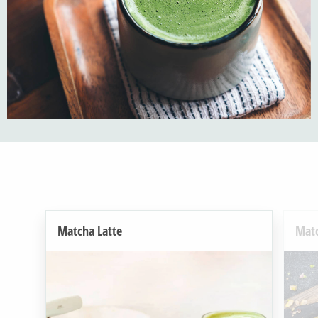
Matcha Latte
Matc