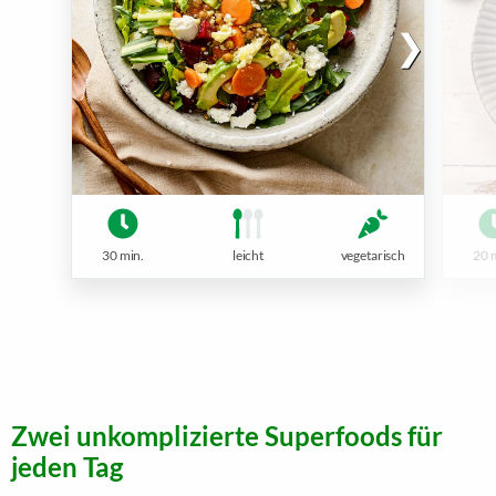
30 min.
leicht
vegetarisch
20 
Zwei unkomplizierte Superfoods für
jeden Tag