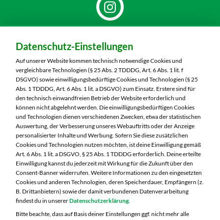
Dein Markt:
Datenschutz-Einstellungen
MARKTKAUF Schweinfurt
Carl-Benz-Straße 7
Auf unserer Website kommen technisch notwendige Cookies und
97424 Schweinfurt
vergleichbare Technologien (§ 25 Abs. 2 TDDDG, Art. 6 Abs. 1 lit. f
DSGVO) sowie einwilligungsbedürftige Cookies und Technologien (§ 25
Telefon:
09721 77040
Abs. 1 TDDDG, Art. 6 Abs. 1 lit. a DSGVO) zum Einsatz. Erstere sind für
den technisch einwandfreien Betrieb der Website erforderlich und
können nicht abgelehnt werden. Die einwilligungsbedürftigen Cookies
Markt ändern
und Technologien dienen verschiedenen Zwecken, etwa der statistischen
Auswertung, der Verbesserung unseres Webauftritts oder der Anzeige
Öffnungszeiten diese Woche:
personalisierter Inhalte und Werbung. Sofern Sie diese zusätzlichen
Cookies und Technologien nutzen möchten, ist deine Einwilligung gemäß
Mo:
07:00 – 20:00 Uhr
Art. 6 Abs. 1 lit. a DSGVO, § 25 Abs. 1 TDDDG erforderlich. Deine erteilte
Di:
07:00 – 20:00 Uhr
Einwilligung kannst du jederzeit mit Wirkung für die Zukunft über den
Consent-Banner widerrufen. Weitere Informationen zu den eingesetzten
Mi:
07:00 – 20:00 Uhr
Cookies und anderen Technologien, deren Speicherdauer, Empfängern (z.
Do:
07:00 – 20:00 Uhr
B. Drittanbietern) sowie der damit verbundenen Datenverarbeitung
Fr:
07:00 – 20:00 Uhr
findest du in unserer
Datenschutzerklärung
.
Sa:
Geschlossen
Bitte beachte, dass auf Basis deiner Einstellungen ggf. nicht mehr alle