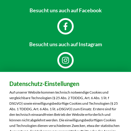
Besucht uns
auch auf Facebook
Besucht uns
auch auf Instagram
Dein Markt:
Datenschutz-Einstellungen
MARKTKAUF Schweinfurt
Carl-Benz-Straße 7
Auf unserer Website kommen technisch notwendige Cookies und
97424 Schweinfurt
vergleichbare Technologien (§ 25 Abs. 2 TDDDG, Art. 6 Abs. 1 lit. f
DSGVO) sowie einwilligungsbedürftige Cookies und Technologien (§ 25
Telefon:
09721 77040
Abs. 1 TDDDG, Art. 6 Abs. 1 lit. a DSGVO) zum Einsatz. Erstere sind für
den technisch einwandfreien Betrieb der Website erforderlich und
können nicht abgelehnt werden. Die einwilligungsbedürftigen Cookies
Markt ändern
und Technologien dienen verschiedenen Zwecken, etwa der statistischen