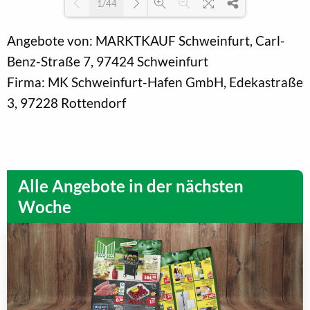
1/44
Angebote von: MARKTKAUF Schweinfurt, Carl-
Loading PDF 11% ...
Benz-Straße 7, 97424 Schweinfurt
Firma: MK Schweinfurt-Hafen GmbH, Edekastraße
3, 97228 Rottendorf
Alle Angebote in der nächsten
Woche