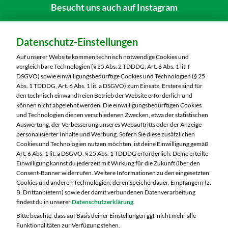
Besucht uns
auch auf Instagram
Datenschutz-Einstellungen
Auf unserer Website kommen technisch notwendige Cookies und
Dein Markt:
vergleichbare Technologien (§ 25 Abs. 2 TDDDG, Art. 6 Abs. 1 lit. f
MARKTKAUF Schweinfurt
DSGVO) sowie einwilligungsbedürftige Cookies und Technologien (§ 25
Abs. 1 TDDDG, Art. 6 Abs. 1 lit. a DSGVO) zum Einsatz. Erstere sind für
Carl-Benz-Straße 7
den technisch einwandfreien Betrieb der Website erforderlich und
97424 Schweinfurt
können nicht abgelehnt werden. Die einwilligungsbedürftigen Cookies
und Technologien dienen verschiedenen Zwecken, etwa der statistischen
Telefon:
09721 77040
Auswertung, der Verbesserung unseres Webauftritts oder der Anzeige
personalisierter Inhalte und Werbung. Sofern Sie diese zusätzlichen
Markt ändern
Cookies und Technologien nutzen möchten, ist deine Einwilligung gemäß
Art. 6 Abs. 1 lit. a DSGVO, § 25 Abs. 1 TDDDG erforderlich. Deine erteilte
Einwilligung kannst du jederzeit mit Wirkung für die Zukunft über den
Öffnungszeiten diese Woche:
Consent-Banner widerrufen. Weitere Informationen zu den eingesetzten
Cookies und anderen Technologien, deren Speicherdauer, Empfängern (z.
Mo:
07:00 – 20:00 Uhr
B. Drittanbietern) sowie der damit verbundenen Datenverarbeitung
Di:
07:00 – 20:00 Uhr
findest du in unserer
Datenschutzerklärung
.
Mi:
07:00 – 20:00 Uhr
Bitte beachte, dass auf Basis deiner Einstellungen ggf. nicht mehr alle
Do:
07:00 – 20:00 Uhr
Funktionalitäten zur Verfügung stehen.