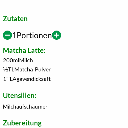
Zutaten
1
Portionen
Matcha Latte:
200
ml
Milch
1/2
TL
Matcha-Pulver
1
TL
Agavendicksaft
Utensilien:
Milchaufschäumer
Zubereitung