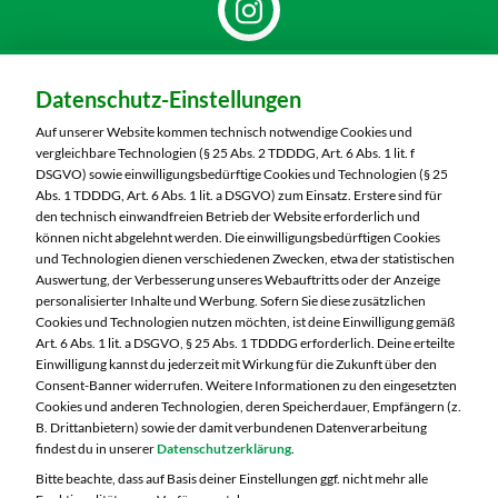
Dein Markt:
Datenschutz-Einstellungen
MARKTKAUF Schweinfurt
Carl-Benz-Straße 7
Auf unserer Website kommen technisch notwendige Cookies und
97424 Schweinfurt
vergleichbare Technologien (§ 25 Abs. 2 TDDDG, Art. 6 Abs. 1 lit. f
DSGVO) sowie einwilligungsbedürftige Cookies und Technologien (§ 25
Telefon:
09721 77040
Abs. 1 TDDDG, Art. 6 Abs. 1 lit. a DSGVO) zum Einsatz. Erstere sind für
den technisch einwandfreien Betrieb der Website erforderlich und
können nicht abgelehnt werden. Die einwilligungsbedürftigen Cookies
Markt ändern
und Technologien dienen verschiedenen Zwecken, etwa der statistischen
Auswertung, der Verbesserung unseres Webauftritts oder der Anzeige
Öffnungszeiten diese Woche:
personalisierter Inhalte und Werbung. Sofern Sie diese zusätzlichen
Cookies und Technologien nutzen möchten, ist deine Einwilligung gemäß
Mo:
07:00 – 20:00 Uhr
Art. 6 Abs. 1 lit. a DSGVO, § 25 Abs. 1 TDDDG erforderlich. Deine erteilte
Di:
07:00 – 20:00 Uhr
Einwilligung kannst du jederzeit mit Wirkung für die Zukunft über den
Consent-Banner widerrufen. Weitere Informationen zu den eingesetzten
Mi:
07:00 – 20:00 Uhr
Cookies und anderen Technologien, deren Speicherdauer, Empfängern (z.
Do:
07:00 – 20:00 Uhr
B. Drittanbietern) sowie der damit verbundenen Datenverarbeitung
Fr:
07:00 – 20:00 Uhr
findest du in unserer
Datenschutzerklärung
.
Sa:
07:00 – 20:00 Uhr
Bitte beachte, dass auf Basis deiner Einstellungen ggf. nicht mehr alle