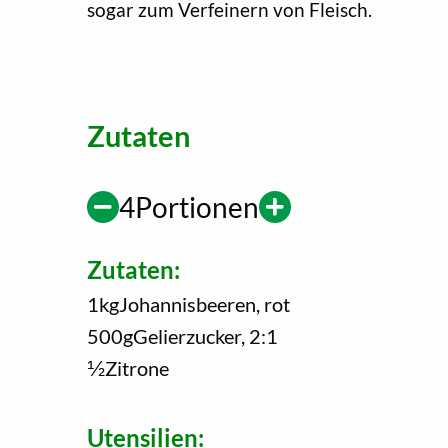
sogar zum Verfeinern von Fleisch.
Zutaten
4
Portionen
Zutaten:
1
kg
Johannisbeeren, rot
500
g
Gelierzucker, 2:1
1/2
Zitrone
Utensilien: