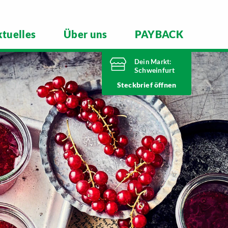
tuelles
Über uns
PAYBACK
Dein Markt:
Schweinfurt
Heute bis
Steckbrief
20 Uhr geöffnet
Telefonnummer
09721 77040
Carl-Benz-Straße 7
97424 Schweinfurt
Markt ändern