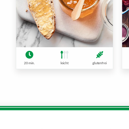
20 min.
leicht
glutenfrei
Service:
Dein Markt:
0 00 333 52
MARKTKAUF Schweinfurt