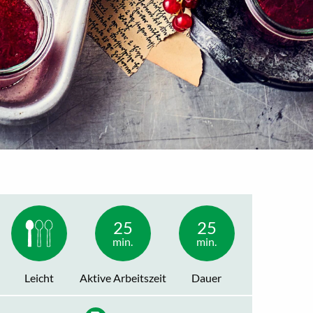
25
25
min.
min.
Leicht
Aktive Arbeitszeit
Dauer