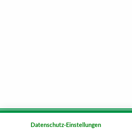
Datenschutz-Einstellungen
Karriere
Kunden-
Tel.:
080