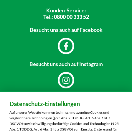
Kunden-Service:
Tel.:
0800 00 333 52
Besucht uns
auch auf Facebook
Besucht uns
auch auf Instagram
Dein Markt:
Datenschutz-Einstellungen
MARKTKAUF Schweinfurt
Carl-Benz-Straße 7
Auf unserer Website kommen technisch notwendige Cookies und
97424 Schweinfurt
vergleichbare Technologien (§ 25 Abs. 2 TDDDG, Art. 6 Abs. 1 lit. f
DSGVO) sowie einwilligungsbedürftige Cookies und Technologien (§ 25
Telefon:
09721 77040
Abs. 1 TDDDG, Art. 6 Abs. 1 lit. a DSGVO) zum Einsatz. Erstere sind für