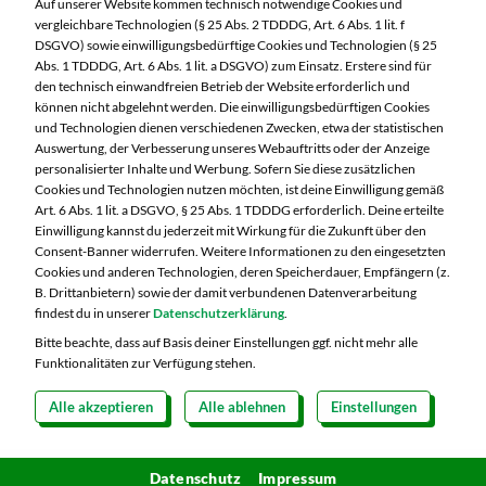
Auf unserer Website kommen technisch notwendige Cookies und
90482 Nürnberg
vergleichbare Technologien (§ 25 Abs. 2 TDDDG, Art. 6 Abs. 1 lit. f
DSGVO) sowie einwilligungsbedürftige Cookies und Technologien (§ 25
Telefon:
0911 54340
Abs. 1 TDDDG, Art. 6 Abs. 1 lit. a DSGVO) zum Einsatz. Erstere sind für
den technisch einwandfreien Betrieb der Website erforderlich und
können nicht abgelehnt werden. Die einwilligungsbedürftigen Cookies
Markt ändern
und Technologien dienen verschiedenen Zwecken, etwa der statistischen
Auswertung, der Verbesserung unseres Webauftritts oder der Anzeige
Öffnungszeiten diese Woche:
personalisierter Inhalte und Werbung. Sofern Sie diese zusätzlichen
Cookies und Technologien nutzen möchten, ist deine Einwilligung gemäß
Mo:
08:00 – 20:00 Uhr
Art. 6 Abs. 1 lit. a DSGVO, § 25 Abs. 1 TDDDG erforderlich. Deine erteilte
Di:
08:00 – 20:00 Uhr
Einwilligung kannst du jederzeit mit Wirkung für die Zukunft über den
Consent-Banner widerrufen. Weitere Informationen zu den eingesetzten
Mi:
08:00 – 20:00 Uhr
Cookies und anderen Technologien, deren Speicherdauer, Empfängern (z.
Do:
08:00 – 20:00 Uhr
B. Drittanbietern) sowie der damit verbundenen Datenverarbeitung
Fr:
08:00 – 20:00 Uhr
findest du in unserer
Datenschutzerklärung
.
Sa:
08:00 – 20:00 Uhr
Bitte beachte, dass auf Basis deiner Einstellungen ggf. nicht mehr alle
Funktionalitäten zur Verfügung stehen.
Alle akzeptieren
Alle ablehnen
Einstellungen
Copyright 2026 © MARKTKAUF
Datenschutz
Impressum
Hinweisgebersystem Menschenrechte
Datenschutz
Impressum
Cookie-Einstellungen