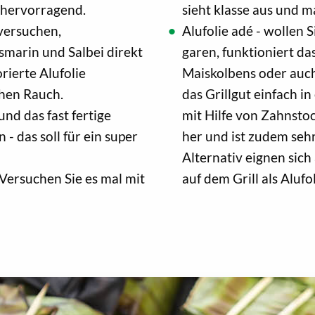
 hervorragend.
sieht klasse aus und m
versuchen,
Alufolie adé - wollen 
smarin und Salbei direkt
garen, funktioniert da
rierte Alufolie
Maiskolbens oder auch
chen Rauch.
das Grillgut einfach i
und das fast fertige
mit Hilfe von Zahnsto
 - das soll für ein super
her und ist zudem seh
Alternativ eignen sic
Versuchen Sie es mal mit
auf dem Grill als Alufo