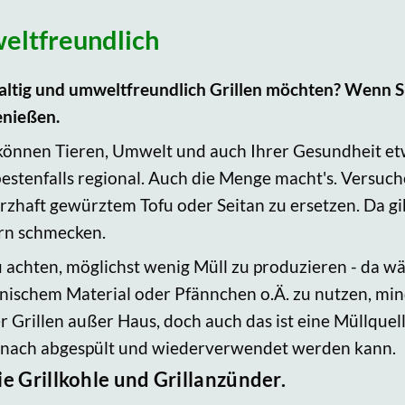
weltfreundlich
haltig und umweltfreundlich Grillen möchten? Wenn S
enießen.
ie können Tieren, Umwelt und auch Ihrer Gesundheit e
estenfalls regional. Auch die Menge macht's. Versuche
rzhaft gewürztem Tofu oder Seitan zu ersetzen. Da gi
ern schmecken.
zu achten, möglichst wenig Müll zu produzieren - da 
anischem Material oder Pfännchen o.Ä. zu nutzen, mi
er Grillen außer Haus, doch auch das ist eine Müllquel
danach abgespült und wiederverwendet werden kann.
ie Grillkohle und Grillanzünder.