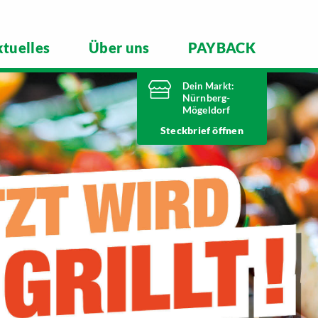
tuelles
Über uns
PAYBACK
Dein Markt:
Nürnberg-
Mögeldorf
Heute bis
Steckbrief
20 Uhr geöffnet
Telefonnummer
0911 54340
Laufamholzstraße 40/42
90482 Nürnberg
Markt ändern