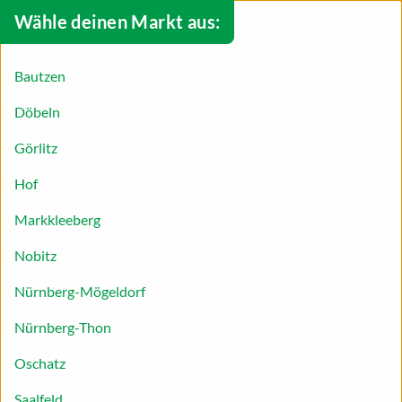
Wähle deinen Markt aus:
Bautzen
Döbeln
Görlitz
Hof
Markkleeberg
Nobitz
Nürnberg-Mögeldorf
Nürnberg-Thon
Gedeckter Apfelkuchen
Oschatz
Unser Rezept für gedeckten Apfelkuchen aus
Saalfeld