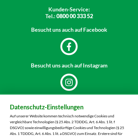
Kunden-Service:
Tel.:
0800 00 333 52
Besucht uns
auch auf Facebook
Besucht uns
auch auf Instagram
Dein Markt:
Datenschutz-Einstellungen
MARKTKAUF Görlitz
Nieskyer Straße 100
Auf unserer Website kommen technisch notwendige Cookies und
02828 Görlitz
vergleichbare Technologien (§ 25 Abs. 2 TDDDG, Art. 6 Abs. 1 lit. f
DSGVO) sowie einwilligungsbedürftige Cookies und Technologien (§ 25
Telefon:
03581 3670
Abs. 1 TDDDG, Art. 6 Abs. 1 lit. a DSGVO) zum Einsatz. Erstere sind für