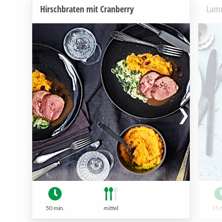
Hirschbraten mit Cranberry
Lam
50 min.
mittel
15 