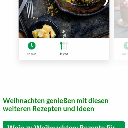
75 min.
leicht
40 
Weihnachten genießen mit diesen
weiteren Rezepten und Ideen
Wein zu Weihnachten: Rezepte für