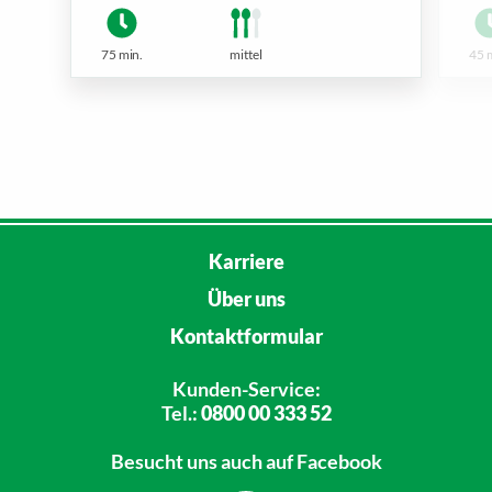
75 min.
mittel
45 
Karriere
Über uns
Kontaktformular
Kunden-Service:
Tel.:
0800 00 333 52
Besucht uns
auch auf Facebook