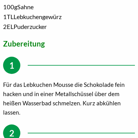
100
g
Sahne
1
TL
Lebkuchengewürz
2
EL
Puderzucker
Zubereitung
Für das Lebkuchen Mousse die Schokolade fein
hacken und in einer Metallschüssel über dem
heißen Wasserbad schmelzen. Kurz abkühlen
lassen.