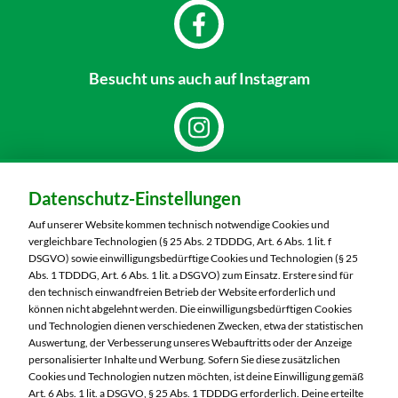
Besucht uns
auch auf Instagram
Dein Markt:
Datenschutz-Einstellungen
MARKTKAUF Görlitz
Nieskyer Straße 100
Auf unserer Website kommen technisch notwendige Cookies und
02828 Görlitz
vergleichbare Technologien (§ 25 Abs. 2 TDDDG, Art. 6 Abs. 1 lit. f
DSGVO) sowie einwilligungsbedürftige Cookies und Technologien (§ 25
Telefon:
03581 3670
Abs. 1 TDDDG, Art. 6 Abs. 1 lit. a DSGVO) zum Einsatz. Erstere sind für
den technisch einwandfreien Betrieb der Website erforderlich und
können nicht abgelehnt werden. Die einwilligungsbedürftigen Cookies
Markt ändern
und Technologien dienen verschiedenen Zwecken, etwa der statistischen
Auswertung, der Verbesserung unseres Webauftritts oder der Anzeige
Öffnungszeiten diese Woche:
personalisierter Inhalte und Werbung. Sofern Sie diese zusätzlichen
Cookies und Technologien nutzen möchten, ist deine Einwilligung gemäß
Mo:
07:00 – 20:00 Uhr
Art. 6 Abs. 1 lit. a DSGVO, § 25 Abs. 1 TDDDG erforderlich. Deine erteilte