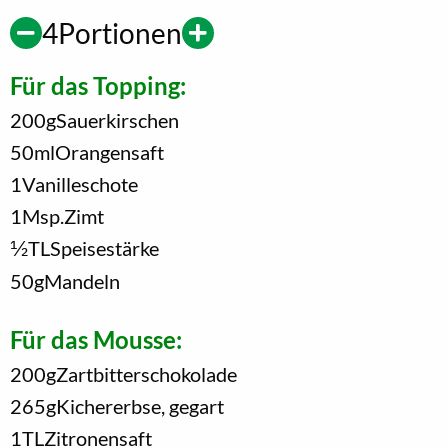
4
Portionen
Für das Topping:
200
g
Sauerkirschen
50
ml
Orangensaft
1
Vanilleschote
1
Msp.
Zimt
1/2
TL
Speisestärke
50
g
Mandeln
Für das Mousse:
200
g
Zartbitterschokolade
265
g
Kichererbse, gegart
1
TL
Zitronensaft