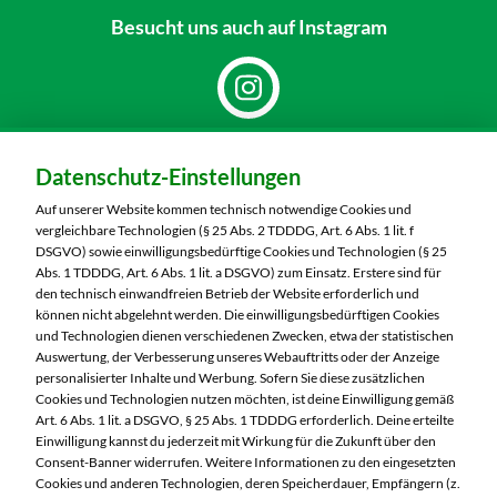
Besucht uns
auch auf Instagram
Dein Markt:
Datenschutz-Einstellungen
MARKTKAUF Görlitz
Nieskyer Straße 100
Auf unserer Website kommen technisch notwendige Cookies und
02828 Görlitz
vergleichbare Technologien (§ 25 Abs. 2 TDDDG, Art. 6 Abs. 1 lit. f
DSGVO) sowie einwilligungsbedürftige Cookies und Technologien (§ 25
Telefon:
03581 3670
Abs. 1 TDDDG, Art. 6 Abs. 1 lit. a DSGVO) zum Einsatz. Erstere sind für
den technisch einwandfreien Betrieb der Website erforderlich und
können nicht abgelehnt werden. Die einwilligungsbedürftigen Cookies
Markt ändern
und Technologien dienen verschiedenen Zwecken, etwa der statistischen
Auswertung, der Verbesserung unseres Webauftritts oder der Anzeige
Öffnungszeiten diese Woche:
personalisierter Inhalte und Werbung. Sofern Sie diese zusätzlichen
Cookies und Technologien nutzen möchten, ist deine Einwilligung gemäß
Mo:
07:00 – 20:00 Uhr
Art. 6 Abs. 1 lit. a DSGVO, § 25 Abs. 1 TDDDG erforderlich. Deine erteilte
Di:
07:00 – 20:00 Uhr
Einwilligung kannst du jederzeit mit Wirkung für die Zukunft über den
Consent-Banner widerrufen. Weitere Informationen zu den eingesetzten
Mi:
07:00 – 20:00 Uhr
Cookies und anderen Technologien, deren Speicherdauer, Empfängern (z.
Do:
07:00 – 21:00 Uhr