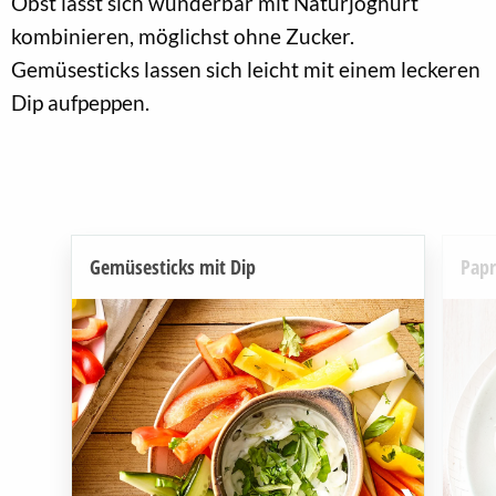
Obst lässt sich wunderbar mit Naturjoghurt
kombinieren, möglichst ohne Zucker.
Gemüsesticks lassen sich leicht mit einem leckeren
Dip aufpeppen.
Gemüsesticks mit Dip
Papr