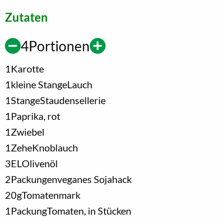
Zutaten
4
Portionen
1
Karotte
1
kleine Stange
Lauch
1
Stange
Staudensellerie
1
Paprika, rot
1
Zwiebel
1
Zehe
Knoblauch
3
EL
Olivenöl
2
Packungen
veganes Sojahack
20
g
Tomatenmark
1
Packung
Tomaten, in Stücken