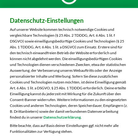
Dein Markt:
Datenschutz-Einstellungen
MARKTKAUF Görlitz
Nieskyer Straße 100
Auf unserer Website kommen technisch notwendige Cookies und
02828 Görlitz
vergleichbare Technologien (§ 25 Abs. 2 TDDDG, Art. 6 Abs. 1 lit. f
DSGVO) sowie einwilligungsbedürftige Cookies und Technologien (§ 25
Telefon:
03581 3670
Abs. 1 TDDDG, Art. 6 Abs. 1 lit. a DSGVO) zum Einsatz. Erstere sind für
den technisch einwandfreien Betrieb der Website erforderlich und
können nicht abgelehnt werden. Die einwilligungsbedürftigen Cookies
Markt ändern
und Technologien dienen verschiedenen Zwecken, etwa der statistischen
Auswertung, der Verbesserung unseres Webauftritts oder der Anzeige
Öffnungszeiten diese Woche:
personalisierter Inhalte und Werbung. Sofern Sie diese zusätzlichen
Cookies und Technologien nutzen möchten, ist deine Einwilligung gemäß
Mo:
07:00 – 20:00 Uhr
Art. 6 Abs. 1 lit. a DSGVO, § 25 Abs. 1 TDDDG erforderlich. Deine erteilte
Di:
07:00 – 20:00 Uhr
Einwilligung kannst du jederzeit mit Wirkung für die Zukunft über den
Consent-Banner widerrufen. Weitere Informationen zu den eingesetzten
Mi:
07:00 – 20:00 Uhr
Cookies und anderen Technologien, deren Speicherdauer, Empfängern (z.
Do:
07:00 – 21:00 Uhr
B. Drittanbietern) sowie der damit verbundenen Datenverarbeitung
Fr:
07:00 – 21:00 Uhr
findest du in unserer
Datenschutzerklärung
.
Sa:
07:00 – 20:00 Uhr
Bitte beachte, dass auf Basis deiner Einstellungen ggf. nicht mehr alle
Funktionalitäten zur Verfügung stehen.