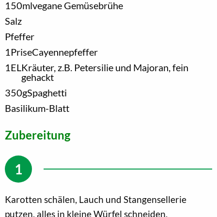
150
ml
vegane Gemüsebrühe
Salz
Pfeffer
1
Prise
Cayennepfeffer
1
EL
Kräuter, z.B. Petersilie und Majoran, fein
gehackt
350
g
Spaghetti
Basilikum-Blatt
Zubereitung
Karotten schälen, Lauch und Stangensellerie
putzen, alles in kleine Würfel schneiden.