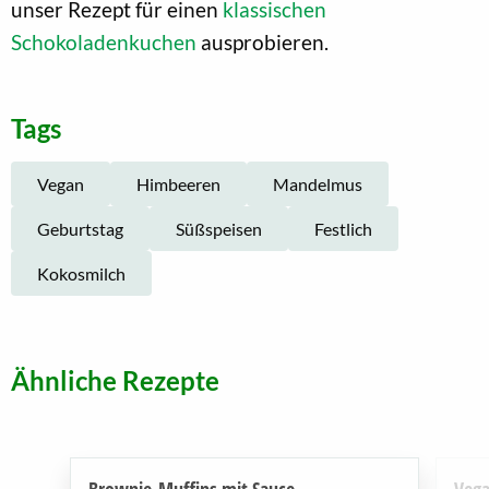
unser Rezept für einen
klassischen
Schokoladenkuchen
ausprobieren.
Tags
Vegan
Himbeeren
Mandelmus
Geburtstag
Süßspeisen
Festlich
Kokosmilch
Ähnliche Rezepte
Brownie-Muffins mit Sauce
Vega