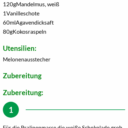
120
g
Mandelmus, weiß
1
Vanilleschote
60
ml
Agavendicksaft
80
g
Kokosraspeln
Utensilien:
Melonenausstecher
Zubereitung
Zubereitung:
Für die Pralinenmasse die weiße Schokolade grob