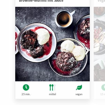
25 min.
mittel
vegan
15 