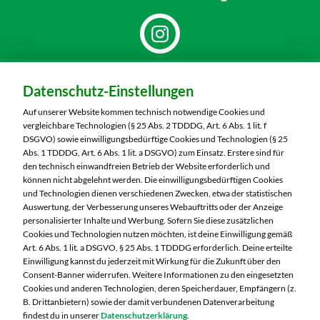
Dein Markt:
Datenschutz-Einstellungen
MARKTKAUF Görlitz
Nieskyer Straße 100
Auf unserer Website kommen technisch notwendige Cookies und
02828 Görlitz
vergleichbare Technologien (§ 25 Abs. 2 TDDDG, Art. 6 Abs. 1 lit. f
DSGVO) sowie einwilligungsbedürftige Cookies und Technologien (§ 25
Telefon:
03581 3670
Abs. 1 TDDDG, Art. 6 Abs. 1 lit. a DSGVO) zum Einsatz. Erstere sind für
den technisch einwandfreien Betrieb der Website erforderlich und
können nicht abgelehnt werden. Die einwilligungsbedürftigen Cookies
Markt ändern
und Technologien dienen verschiedenen Zwecken, etwa der statistischen
Auswertung, der Verbesserung unseres Webauftritts oder der Anzeige
Öffnungszeiten diese Woche:
personalisierter Inhalte und Werbung. Sofern Sie diese zusätzlichen
Cookies und Technologien nutzen möchten, ist deine Einwilligung gemäß
Mo:
07:00 – 20:00 Uhr
Art. 6 Abs. 1 lit. a DSGVO, § 25 Abs. 1 TDDDG erforderlich. Deine erteilte
Di:
07:00 – 20:00 Uhr
Einwilligung kannst du jederzeit mit Wirkung für die Zukunft über den
Consent-Banner widerrufen. Weitere Informationen zu den eingesetzten
Mi:
07:00 – 20:00 Uhr
Cookies und anderen Technologien, deren Speicherdauer, Empfängern (z.
Do:
07:00 – 21:00 Uhr
B. Drittanbietern) sowie der damit verbundenen Datenverarbeitung
Fr:
07:00 – 21:00 Uhr
findest du in unserer
Datenschutzerklärung
.