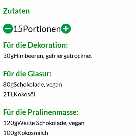
Zutaten
15
Portionen
Für die Dekoration:
30
g
Himbeeren, gefriergetrocknet
Für die Glasur:
80
g
Schokolade, vegan
2
TL
Kokosöl
Für die Pralinenmasse:
120
g
Weiße Schokolade, vegan
100
g
Kokosmilch