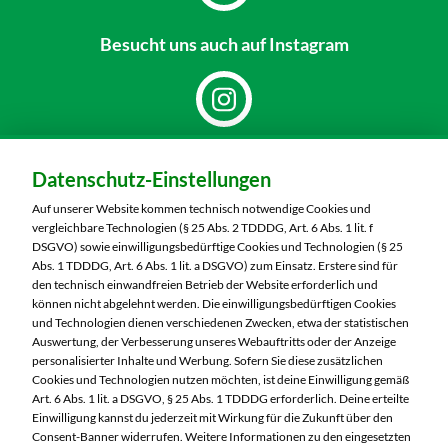
Besucht uns
auch auf Instagram
Dein Markt:
Datenschutz-Einstellungen
MARKTKAUF Görlitz
Nieskyer Straße 100
Auf unserer Website kommen technisch notwendige Cookies und
02828 Görlitz
vergleichbare Technologien (§ 25 Abs. 2 TDDDG, Art. 6 Abs. 1 lit. f
DSGVO) sowie einwilligungsbedürftige Cookies und Technologien (§ 25
Telefon:
03581 3670
Abs. 1 TDDDG, Art. 6 Abs. 1 lit. a DSGVO) zum Einsatz. Erstere sind für
den technisch einwandfreien Betrieb der Website erforderlich und
können nicht abgelehnt werden. Die einwilligungsbedürftigen Cookies
Markt ändern
und Technologien dienen verschiedenen Zwecken, etwa der statistischen
Auswertung, der Verbesserung unseres Webauftritts oder der Anzeige
Öffnungszeiten diese Woche:
personalisierter Inhalte und Werbung. Sofern Sie diese zusätzlichen
Cookies und Technologien nutzen möchten, ist deine Einwilligung gemäß
Mo:
07:00 – 20:00 Uhr
Art. 6 Abs. 1 lit. a DSGVO, § 25 Abs. 1 TDDDG erforderlich. Deine erteilte
Di:
07:00 – 20:00 Uhr
Einwilligung kannst du jederzeit mit Wirkung für die Zukunft über den
Consent-Banner widerrufen. Weitere Informationen zu den eingesetzten
Mi:
07:00 – 20:00 Uhr