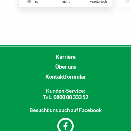
40 min.
leicht
vegetarisch
45 
Karriere
Über uns
Kontaktformular
Kunden-Service:
Tel.:
0800 00 333 52
Besucht uns
auch auf Facebook