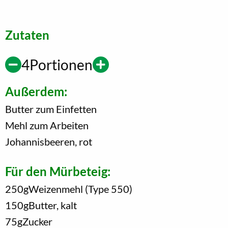
Zutaten
4
Portionen
Außerdem:
Butter zum Einfetten
Mehl zum Arbeiten
Johannisbeeren, rot
Für den Mürbeteig:
250
g
Weizenmehl (Type 550)
150
g
Butter, kalt
75
g
Zucker