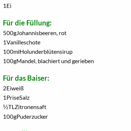
1
Ei
Für die Füllung:
500
g
Johannisbeeren, rot
1
Vanilleschote
100
ml
Holunderblütensirup
100
g
Mandel, blachiert und gerieben
Für das Baiser:
2
Eiweiß
1
Prise
Salz
1/2
TL
Zitronensaft
100
g
Puderzucker