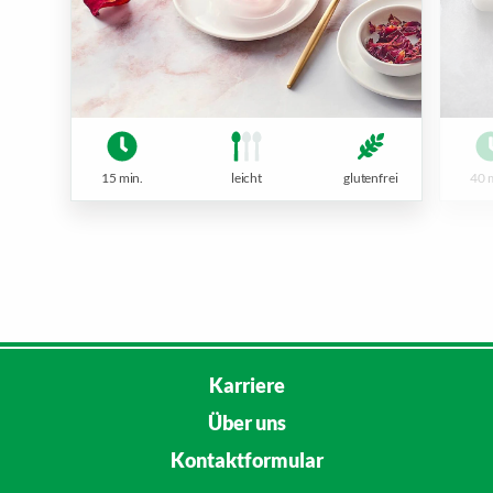
15 min.
leicht
glutenfrei
40 
Karriere
Über uns
Kontaktformular