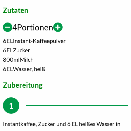
Zutaten
4
Portionen
6
EL
Instant-Kaffeepulver
6
EL
Zucker
800
ml
Milch
6
EL
Wasser, heiß
Zubereitung
Instantkaffee, Zucker und 6 EL heißes Wasser in