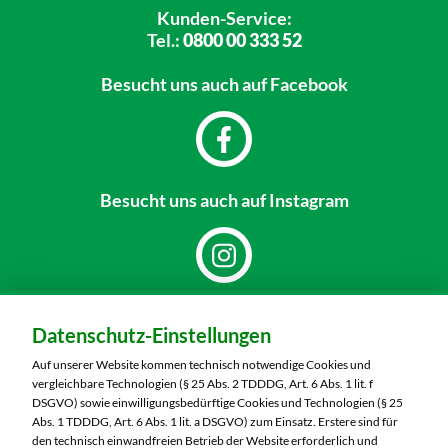
Kunden-Service:
Tel.:
0800 00 333 52
Besucht uns
auch auf Facebook
Besucht uns
auch auf Instagram
Dein Markt:
Datenschutz-Einstellungen
MARKTKAUF Görlitz
Nieskyer Straße 100
Auf unserer Website kommen technisch notwendige Cookies und
02828 Görlitz
vergleichbare Technologien (§ 25 Abs. 2 TDDDG, Art. 6 Abs. 1 lit. f
DSGVO) sowie einwilligungsbedürftige Cookies und Technologien (§ 25
Telefon:
03581 3670
Abs. 1 TDDDG, Art. 6 Abs. 1 lit. a DSGVO) zum Einsatz. Erstere sind für
den technisch einwandfreien Betrieb der Website erforderlich und