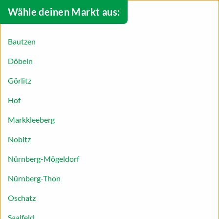
Wähle deinen Markt aus:
Bautzen
Döbeln
Görlitz
Hof
Markkleeberg
Nobitz
Die Vorweihnachtszeit – Zeit der
Nürnberg-Mögeldorf
Vorfreude!
Nürnberg-Thon
Oschatz
Heißer Kakao, würziger Glühwein, der Duft vom
Saalfeld