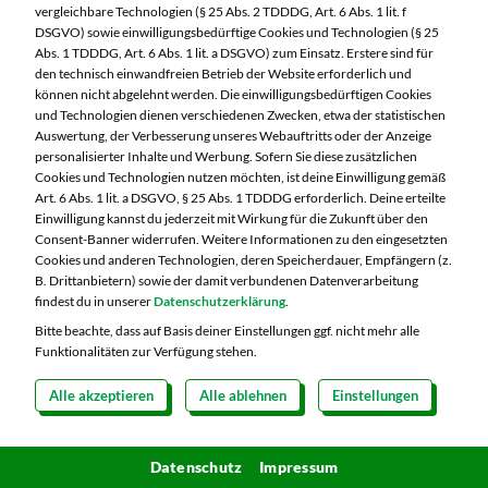
vergleichbare Technologien (§ 25 Abs. 2 TDDDG, Art. 6 Abs. 1 lit. f
DSGVO) sowie einwilligungsbedürftige Cookies und Technologien (§ 25
Abs. 1 TDDDG, Art. 6 Abs. 1 lit. a DSGVO) zum Einsatz. Erstere sind für
den technisch einwandfreien Betrieb der Website erforderlich und
können nicht abgelehnt werden. Die einwilligungsbedürftigen Cookies
und Technologien dienen verschiedenen Zwecken, etwa der statistischen
Auswertung, der Verbesserung unseres Webauftritts oder der Anzeige
personalisierter Inhalte und Werbung. Sofern Sie diese zusätzlichen
Cookies und Technologien nutzen möchten, ist deine Einwilligung gemäß
Art. 6 Abs. 1 lit. a DSGVO, § 25 Abs. 1 TDDDG erforderlich. Deine erteilte
Das könnte Sie auch interessieren
Einwilligung kannst du jederzeit mit Wirkung für die Zukunft über den
Consent-Banner widerrufen. Weitere Informationen zu den eingesetzten
Cookies und anderen Technologien, deren Speicherdauer, Empfängern (z.
B. Drittanbietern) sowie der damit verbundenen Datenverarbeitung
findest du in unserer
Datenschutzerklärung
.
Bitte beachte, dass auf Basis deiner Einstellungen ggf. nicht mehr alle
Funktionalitäten zur Verfügung stehen.
Alle akzeptieren
Alle ablehnen
Einstellungen
Datenschutz
Impressum