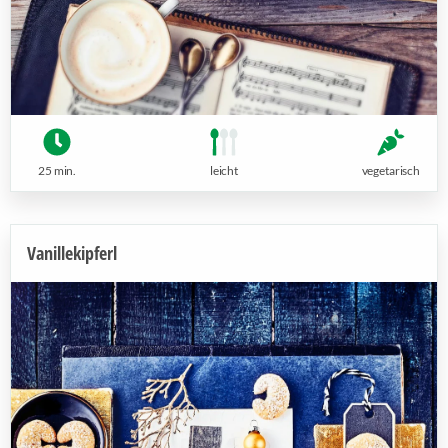
25 min.
leicht
vegetarisch
Vanillekipferl