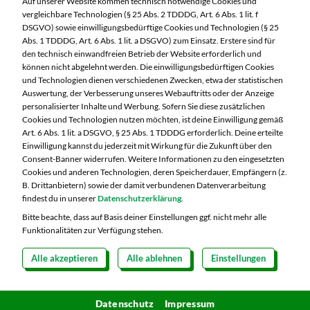
Auf unserer Website kommen technisch notwendige Cookies und
96515 Sonneberg
vergleichbare Technologien (§ 25 Abs. 2 TDDDG, Art. 6 Abs. 1 lit. f
DSGVO) sowie einwilligungsbedürftige Cookies und Technologien (§ 25
Telefon:
03675 8820
Abs. 1 TDDDG, Art. 6 Abs. 1 lit. a DSGVO) zum Einsatz. Erstere sind für
den technisch einwandfreien Betrieb der Website erforderlich und
können nicht abgelehnt werden. Die einwilligungsbedürftigen Cookies
Markt ändern
und Technologien dienen verschiedenen Zwecken, etwa der statistischen
Auswertung, der Verbesserung unseres Webauftritts oder der Anzeige
Öffnungszeiten diese Woche:
personalisierter Inhalte und Werbung. Sofern Sie diese zusätzlichen
Cookies und Technologien nutzen möchten, ist deine Einwilligung gemäß
Mo:
07:00 – 20:00 Uhr
Art. 6 Abs. 1 lit. a DSGVO, § 25 Abs. 1 TDDDG erforderlich. Deine erteilte
Di:
07:00 – 20:00 Uhr
Einwilligung kannst du jederzeit mit Wirkung für die Zukunft über den
Consent-Banner widerrufen. Weitere Informationen zu den eingesetzten
Mi:
07:00 – 20:00 Uhr
Cookies und anderen Technologien, deren Speicherdauer, Empfängern (z.
Do:
07:00 – 21:00 Uhr
B. Drittanbietern) sowie der damit verbundenen Datenverarbeitung
Fr:
07:00 – 21:00 Uhr
findest du in unserer
Datenschutzerklärung
.
Sa:
07:00 – 20:00 Uhr
Bitte beachte, dass auf Basis deiner Einstellungen ggf. nicht mehr alle
Funktionalitäten zur Verfügung stehen.
Alle akzeptieren
Alle ablehnen
Einstellungen
Copyright 2026 © MARKTKAUF
Datenschutz
Impressum
Hinweisgebersystem Menschenrechte
Datenschutz
Impressum
Cookie-Einstellungen