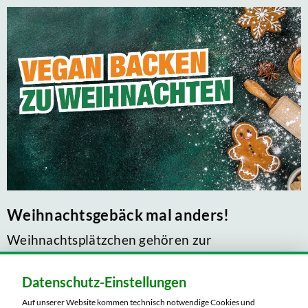
Weihnachtsgebäck mal anders!
Weihnachtsplätzchen gehören zur
Weihnachtszeit einfach dazu – sie sehen schön
aus, schmecken einfach himmlisch und es gibt
Datenschutz-Einstellungen
unendlich viele, tolle Rezepte. Tatsächlich
Auf unserer Website kommen technisch notwendige Cookies und