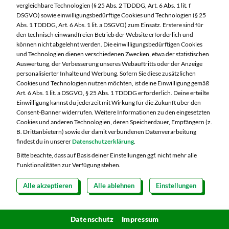
vergleichbare Technologien (§ 25 Abs. 2 TDDDG, Art. 6 Abs. 1 lit. f
schmecken diese meist auch in vegan wie die
DSGVO) sowie einwilligungsbedürftige Cookies und Technologien (§ 25
herkömmliche Art und Weise!
Abs. 1 TDDDG, Art. 6 Abs. 1 lit. a DSGVO) zum Einsatz. Erstere sind für
den technisch einwandfreien Betrieb der Website erforderlich und
können nicht abgelehnt werden. Die einwilligungsbedürftigen Cookies
und Technologien dienen verschiedenen Zwecken, etwa der statistischen
Mehr Informationen
Auswertung, der Verbesserung unseres Webauftritts oder der Anzeige
personalisierter Inhalte und Werbung. Sofern Sie diese zusätzlichen
Cookies und Technologien nutzen möchten, ist deine Einwilligung gemäß
Art. 6 Abs. 1 lit. a DSGVO, § 25 Abs. 1 TDDDG erforderlich. Deine erteilte
Einwilligung kannst du jederzeit mit Wirkung für die Zukunft über den
Consent-Banner widerrufen. Weitere Informationen zu den eingesetzten
Cookies und anderen Technologien, deren Speicherdauer, Empfängern (z.
B. Drittanbietern) sowie der damit verbundenen Datenverarbeitung
findest du in unserer
Datenschutzerklärung
.
Bitte beachte, dass auf Basis deiner Einstellungen ggf. nicht mehr alle
Funktionalitäten zur Verfügung stehen.
Alle akzeptieren
Alle ablehnen
Einstellungen
Datenschutz
Impressum