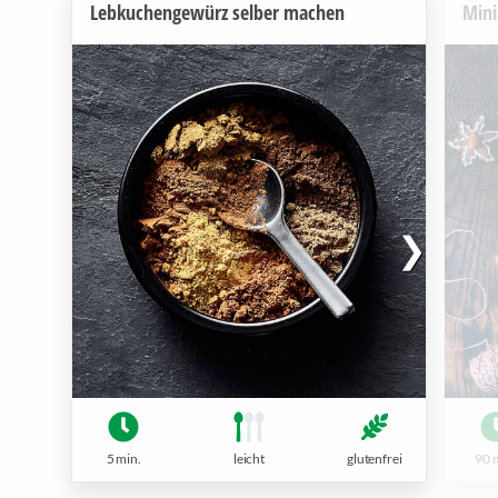
Lebkuchengewürz selber machen
Mini
5 min.
leicht
glutenfrei
90 