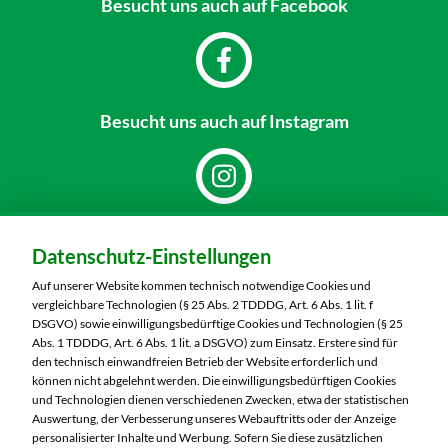
Besucht uns
auch auf Facebook
Besucht uns
auch auf Instagram
Dein Markt:
Datenschutz-Einstellungen
MARKTKAUF Sonneberg-Hönbach
Neustadter Straße 199
Auf unserer Website kommen technisch notwendige Cookies und
96515 Sonneberg
vergleichbare Technologien (§ 25 Abs. 2 TDDDG, Art. 6 Abs. 1 lit. f
DSGVO) sowie einwilligungsbedürftige Cookies und Technologien (§ 25
Telefon:
03675 8820
Abs. 1 TDDDG, Art. 6 Abs. 1 lit. a DSGVO) zum Einsatz. Erstere sind für
den technisch einwandfreien Betrieb der Website erforderlich und
können nicht abgelehnt werden. Die einwilligungsbedürftigen Cookies
Markt ändern
und Technologien dienen verschiedenen Zwecken, etwa der statistischen
Auswertung, der Verbesserung unseres Webauftritts oder der Anzeige
Öffnungszeiten diese Woche:
personalisierter Inhalte und Werbung. Sofern Sie diese zusätzlichen