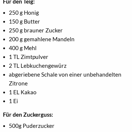
Für den Teig:
250 g Honig
150 g Butter
250 g brauner Zucker
200 g gemahlene Mandeln
400 g Mehl
1 TL Zimtpulver
2 TL Lebkuchengewürz
abgeriebene Schale von einer unbehandelten
Zitrone
1 EL Kakao
1 Ei
Für den Zuckerguss:
500g Puderzucker