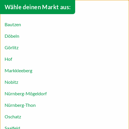
Wähle deinen Markt aus:
Bautzen
Döbeln
Görlitz
Hof
Markkleeberg
Nobitz
Weihnachtsgebäck mal anders
Nürnberg-Mögeldorf
Nürnberg-Thon
Vegan und gesund schmeckt nicht?
Oschatz
Schmeckt doch!
Saalfeld