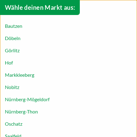
Wähle deinen Markt aus:
Bautzen
Döbeln
Görlitz
Hof
Markkleeberg
Nobitz
Nürnberg-Mögeldorf
Nürnberg-Thon
Vegane Zimtsterne
Oschatz
Es weihnachtet und Sie stehen vor der Frage, wie
Saalfeld